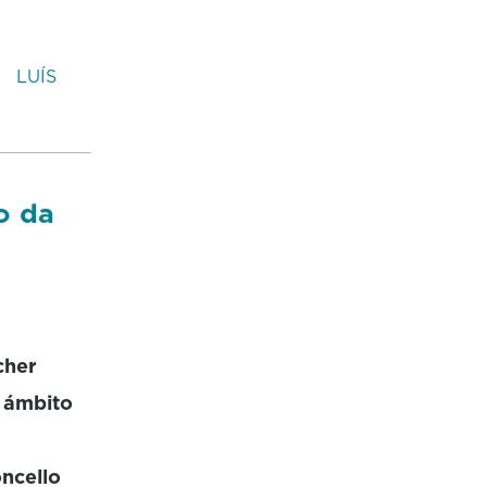
E
LUÍS
o da
cher
o ámbito
ncello