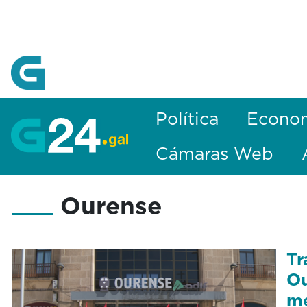
Skip to Main Content
Política
Econo
Cámaras Web
Ourense
Tr
Ou
me