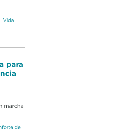
Vida
a para
encia
en marcha
forte de