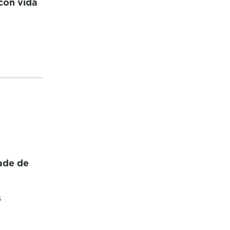
con vida
ade de
s