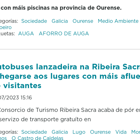
con máis piscinas na provincia de Ourense.
egorías:
Sociedade
Galicia
Ourense
Medio Ambiente
eiro
quetas:
AUGA
AFORRO DE AUGA
tobuses lanzadeira na Ribeira Sacr
hegarse aos lugares con máis aflu
 visitantes
07/2023 15:16
onsorcio de Turismo Ribeira Sacra acaba de pór 
servizo de transporte gratuíto en
egorías:
Sociedade
Galicia
Lugo
Ourense
Vida
Mon
mos
O Castro de Caldelas