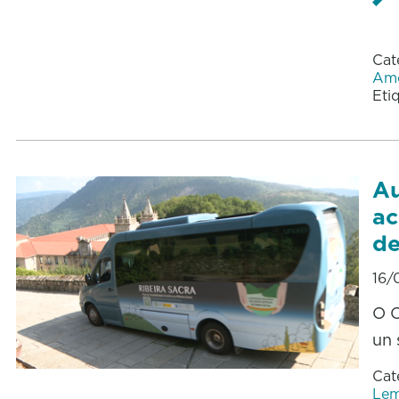
Cat
Amo
Eti
Au
ac
de
16/
O C
un 
Cat
Le