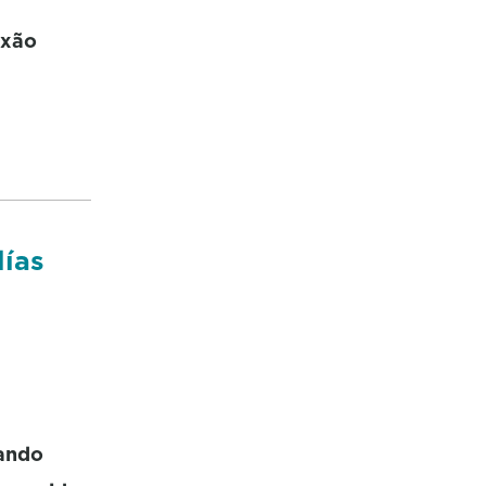
ixão
lías
cando