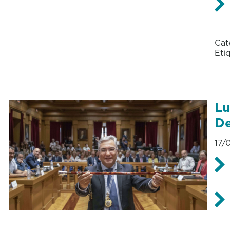
Cat
Eti
Lu
De
17/