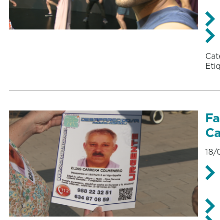
Cat
Eti
Fa
Ca
18/