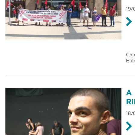
19/
Cat
Eti
A 
Ri
18/