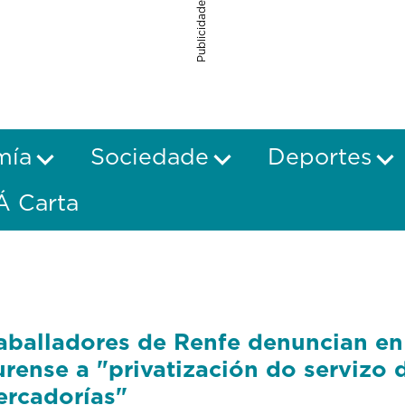
Publicidade
mía
Sociedade
Deportes
Á Carta
aballadores de Renfe denuncian en
rense a "privatización do servizo 
rcadorías"