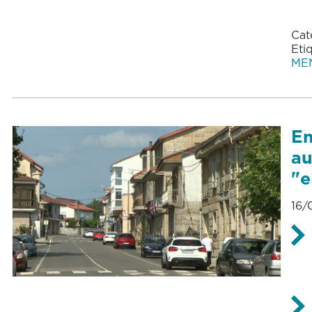
Cat
Eti
ME
En
au
"e
16/