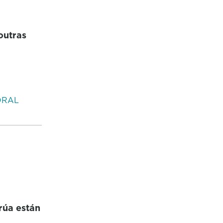
outras
ORAL
rúa están