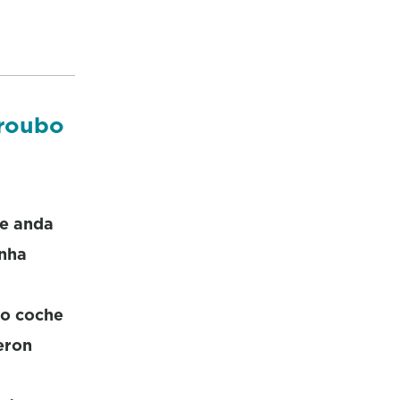
 roubo
 e anda
unha
 o coche
eron