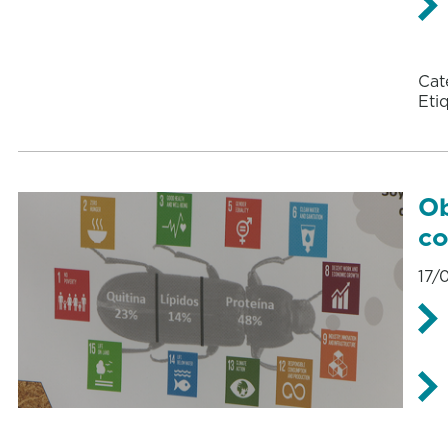
Cat
Eti
Ob
c
17/