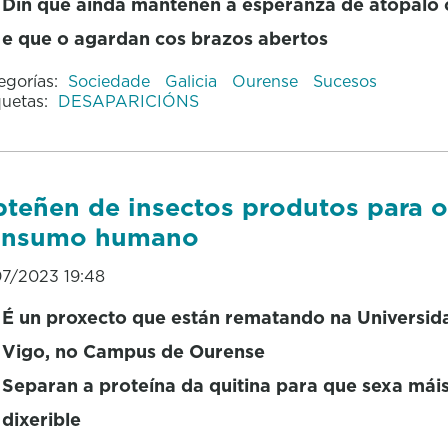
Din que aínda manteñen a esperanza de atopalo 
e que o agardan cos brazos abertos
egorías:
Sociedade
Galicia
Ourense
Sucesos
quetas:
DESAPARICIÓNS
teñen de insectos produtos para o
onsumo humano
07/2023 19:48
É un proxecto que están rematando na Universid
Vigo, no Campus de Ourense
Separan a proteína da quitina para que sexa mái
dixerible