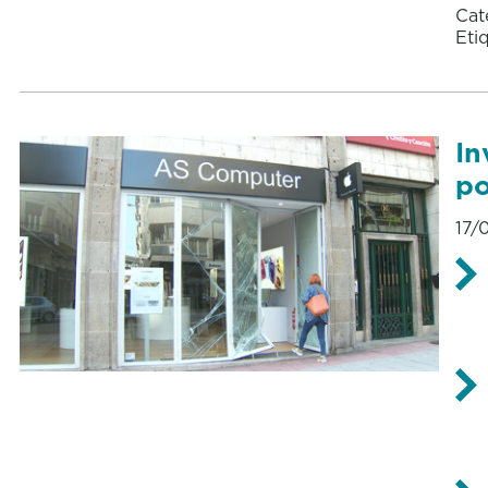
Cat
Eti
In
po
17/