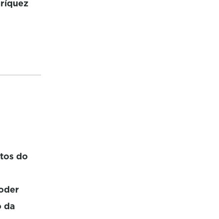
ríquez
otos do
poder
o da