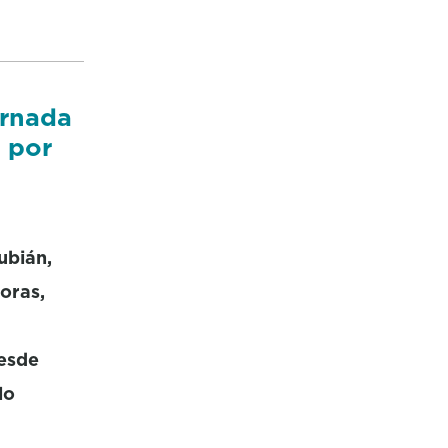
ornada
a por
ubián,
oras,
desde
lo
e