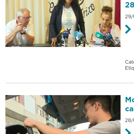
2
29/
Cat
Eti
Mo
ca
28/