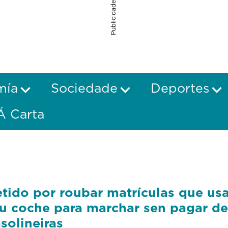
Publicidade
mía
Sociedade
Deportes
Á Carta
tido por roubar matrículas que us
u coche para marchar sen pagar de
solineiras