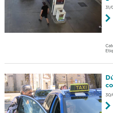
31/
Cat
Eti
Dú
co
30/