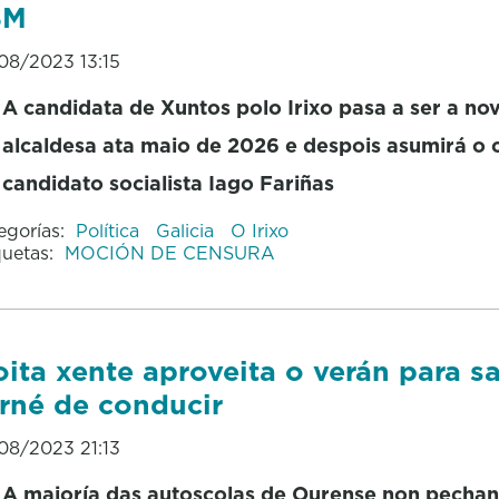
8M
08/2023 13:15
A candidata de Xuntos polo Irixo pasa a ser a no
alcaldesa ata maio de 2026 e despois asumirá o 
candidato socialista Iago Fariñas
egorías:
Política
Galicia
O Irixo
quetas:
MOCIÓN DE CENSURA
ita xente aproveita o verán para s
rné de conducir
08/2023 21:13
A maioría das autoscolas de Ourense non pechan