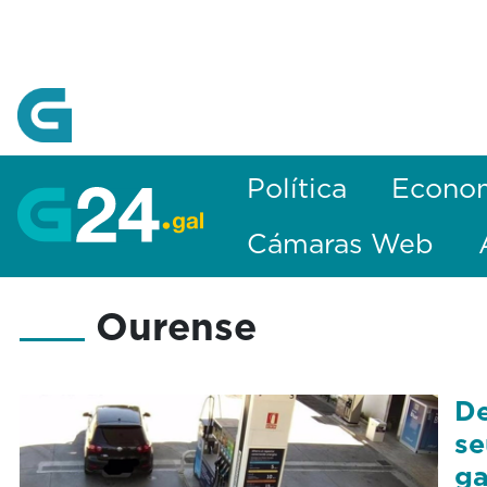
Skip to Main Content
Política
Econo
Cámaras Web
Ourense
De
se
ga