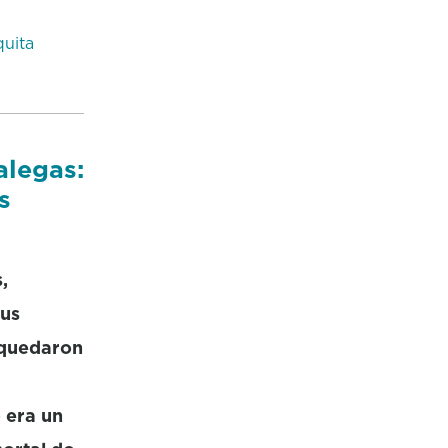
uita
alegas:
s
,
ous
 quedaron
 era un