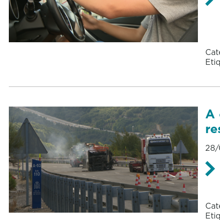
Cat
Eti
A 
re
28/
Cat
Eti