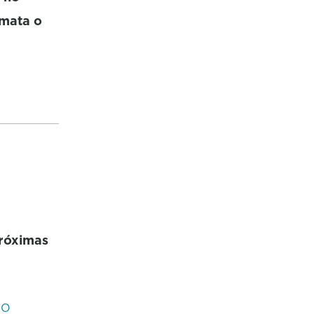
emata o
próximas
CO