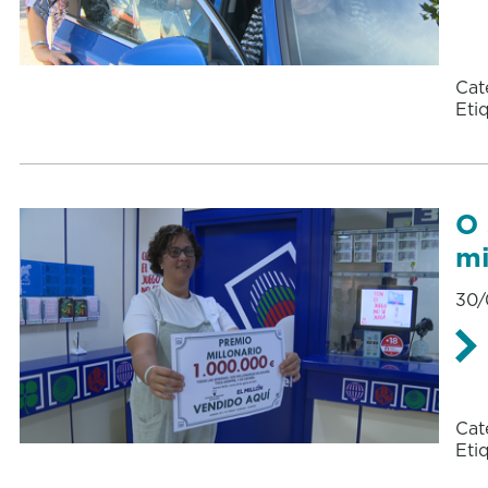
Cat
Eti
O 
mi
30/
Cat
Eti