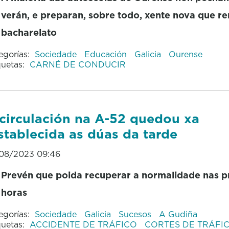
verán, e preparan, sobre todo, xente nova que r
bacharelato
egorías:
Sociedade
Educación
Galicia
Ourense
quetas:
CARNÉ DE CONDUCIR
circulación na A-52 quedou xa
stablecida as dúas da tarde
08/2023 09:46
Prevén que poida recuperar a normalidade nas 
horas
egorías:
Sociedade
Galicia
Sucesos
A Gudiña
quetas:
ACCIDENTE DE TRÁFICO
CORTES DE TRÁFI