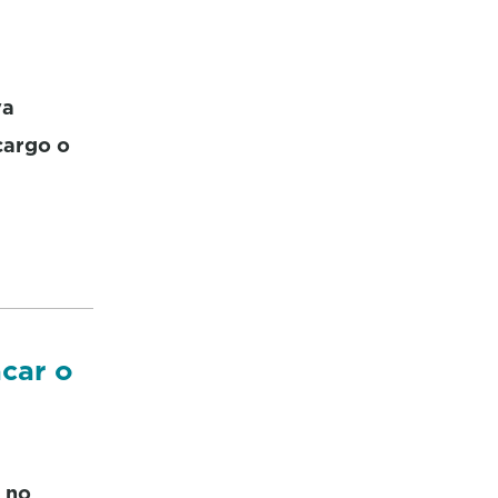
va
cargo o
acar o
 no