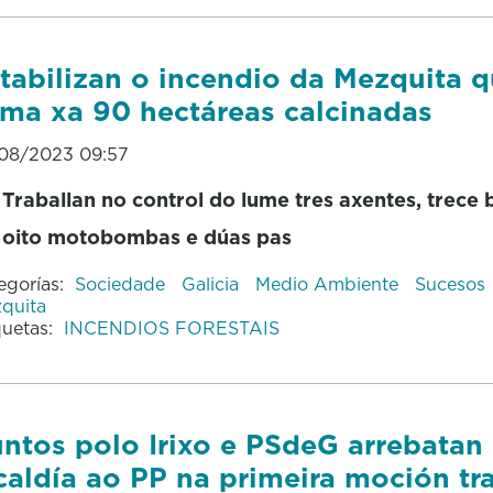
tabilizan o incendio da Mezquita 
ma xa 90 hectáreas calcinadas
08/2023 09:57
Traballan no control do lume tres axentes, trece 
oito motobombas e dúas pas
egorías:
Sociedade
Galicia
Medio Ambiente
Sucesos
quita
quetas:
INCENDIOS FORESTAIS
ntos polo Irixo e PSdeG arrebatan
caldía ao PP na primeira moción tr