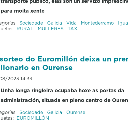
transporte público, elas son un servizo imprescin
para moita xente
egorías:
Sociedade
Galicia
Vida
Montederramo
Igu
quetas:
RURAL
MULLERES
TAXI
sorteo do Euromillón deixa un pr
llonario en Ourense
08/2023 14:33
Unha longa ringleira ocupaba hoxe as portas da
administración, situada en pleno centro de Oure
egorías:
Sociedade
Galicia
Ourense
quetas:
EUROMILLÓN