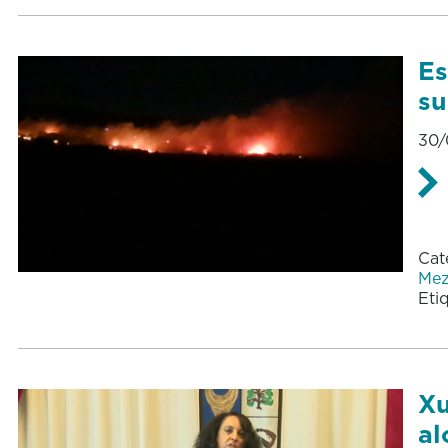
Es
su
30/
Cat
Mez
Eti
Xu
al