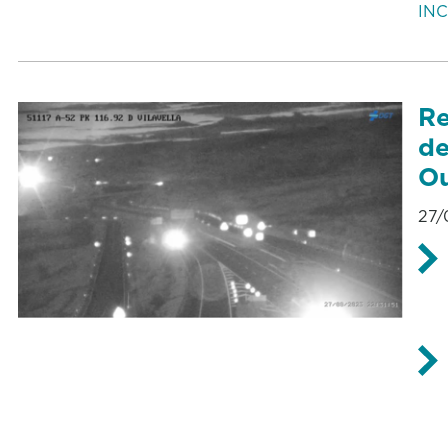
IN
Re
de
Ou
27/