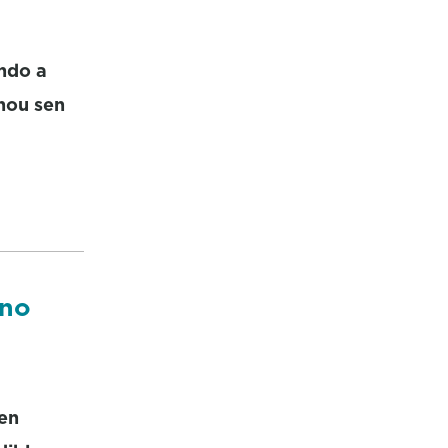
ndo a
hou sen
 no
sen