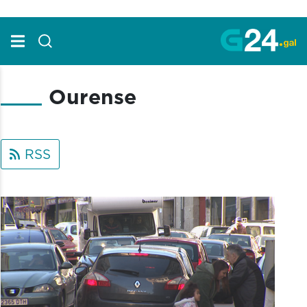
Skip to Main Content
Ourense
RSS