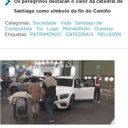
Os peregrinos destacan o valor da catedral de
Santiago como símbolo da fin do Camiño
Categorías:
Sociedade
Vida
Santiago de
Compostela
Tui
Lugo
Mondoñedo
Ourense
Etiquetas:
PATRIMONIO
CATEDRAIS
RELIXIÓN