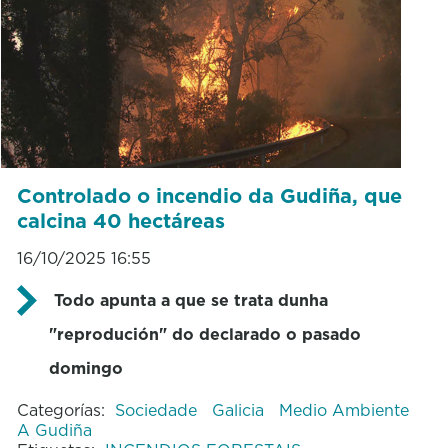
Controlado o incendio da Gudiña, que
calcina 40 hectáreas
16/10/2025 16:55
Todo apunta a que se trata dunha
"reprodución" do declarado o pasado
domingo
Categorías:
Sociedade
Galicia
Medio Ambiente
A Gudiña