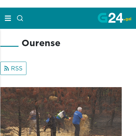
Skip to Main Content
Ourense
RSS