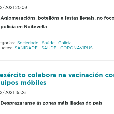
12/2021 20:09
Aglomeracións, botellóns e festas ilegais, no foc
policía en Noitevella
egorías:
Sociedade
Saúde
Galicia
quetas:
SANIDADE
SAÚDE
CORONAVIRUS
exército colabora na vacinación co
uipos móbiles
12/2021 15:06
Desprazaranse ás zonas máis illadas do país