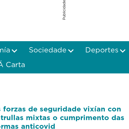
Publicidade
mía
Sociedade
Deportes
Á Carta
 forzas de seguridade vixían con
trullas mixtas o cumprimento das
rmas anticovid