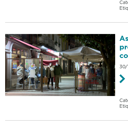
Cat
Eti
As
pr
co
30/
Cat
Eti