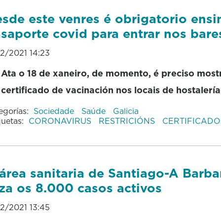
sde este venres é obrigatorio ensi
saporte covid para entrar nos bare
12/2021 14:23
Ata o 18 de xaneiro, de momento, é preciso most
certificado de vacinación nos locais de hostalería
egorías:
Sociedade
Saúde
Galicia
quetas:
CORONAVIRUS
RESTRICIÓNS
CERTIFICADO
área sanitaria de Santiago-A Barb
za os 8.000 casos activos
12/2021 13:45