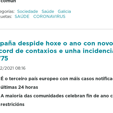
común
egorías:
Sociedade
Saúde
Galicia
quetas:
SAÚDE
CORONAVIRUS
paña despide hoxe o ano con nov
cord de contaxios e unha incidenci
775
12/2021 08:16
É o terceiro país europeo con máis casos notific
últimas 24 horas
A maioría das comunidades celebran fin de ano 
restricións