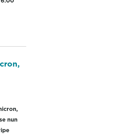
 6:00
cron,
icron,
se nun
ripe