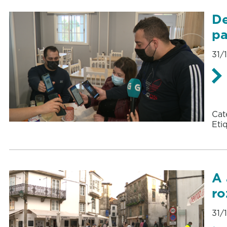
De
pa
31/
Cat
Eti
A 
ro
31/