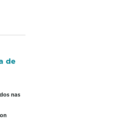
o
a de
ados nas
con