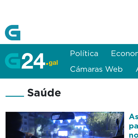
Skip to Main Content
Política
Econo
Cámaras Web
Saúde
As
pa
no