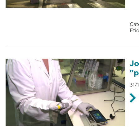
Cat
Eti
Jo
"p
31/