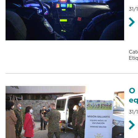
31/
Cat
Eti
O 
eq
31/