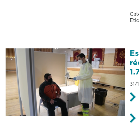
Cat
Eti
Es
ré
1.
31/