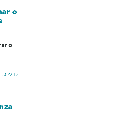
nar o
s
rar o
 COVID
anza