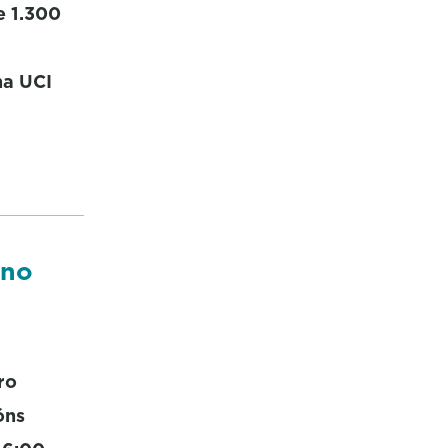
e 1.300
na UCI
 no
ro
óns