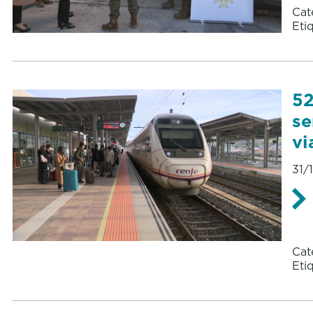
Cat
Eti
52
se
vi
31/
Cat
Eti