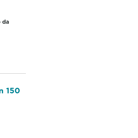
o da
n 150