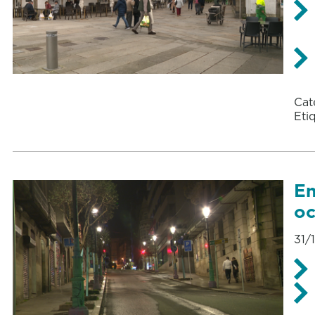
Cat
Eti
En
oc
31/