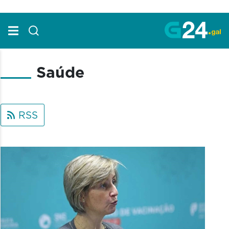
Skip to Main Content
Saúde
RSS