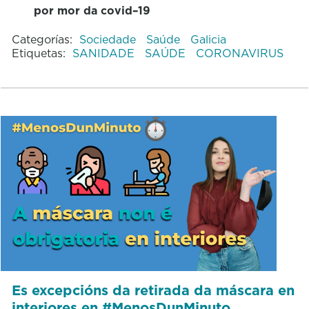
por mor da covid–19
Categorías:
Sociedade
Saúde
Galicia
Etiquetas:
SANIDADE
SAÚDE
CORONAVIRUS
Es excepcións da retirada da máscara en
interiores en #MenosDunMinuto