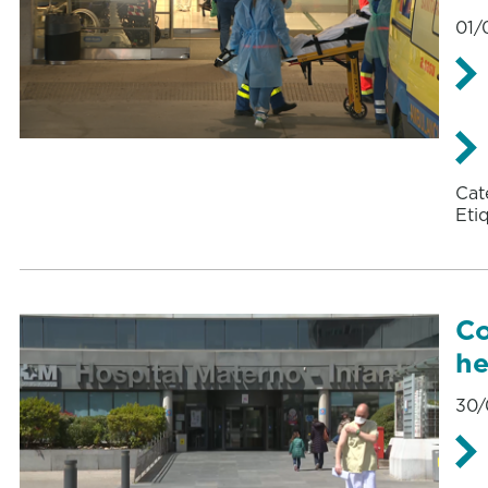
01/
Cat
Eti
Co
he
30/