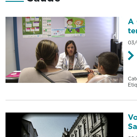
A 
te
03/
Cat
Eti
Vo
Sa