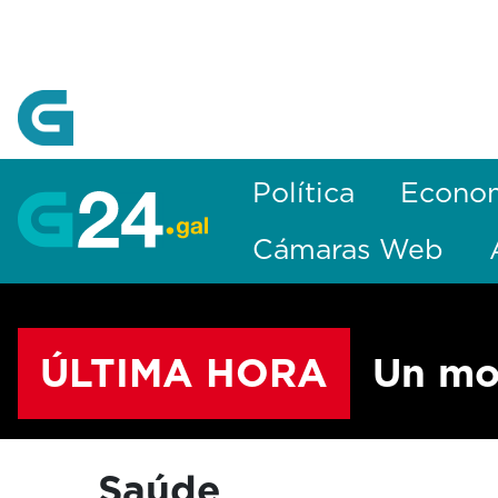
Skip to Main Content
Política
Econo
Cámaras Web
ÚLTIMA HORA
Un mo
Saúde