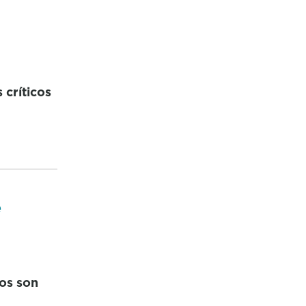
críticos
e
sos son