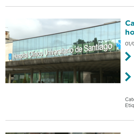
Ca
ho
01/
Cat
Eti