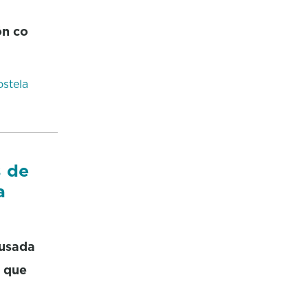
ón co
stela
s de
a
ausada
u que