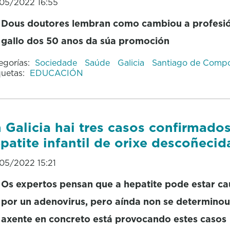
05/2022 16:55
Dous doutores lembran como cambiou a profesi
gallo dos 50 anos da súa promoción
egorías:
Sociedade
Saúde
Galicia
Santiago de Compo
quetas:
EDUCACIÓN
 Galicia hai tres casos confirmado
patite infantil de orixe descoñecid
05/2022 15:21
Os expertos pensan que a hepatite pode estar c
por un adenovirus, pero aínda non se determino
axente en concreto está provocando estes casos