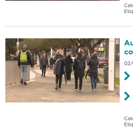
Cat
Eti
Au
co
02/
Cat
Eti