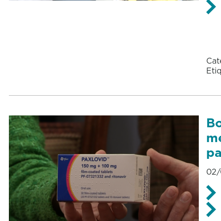
Cat
Eti
Bo
me
pa
02/