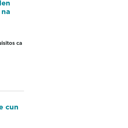
den
 na
isitos ca
e cun