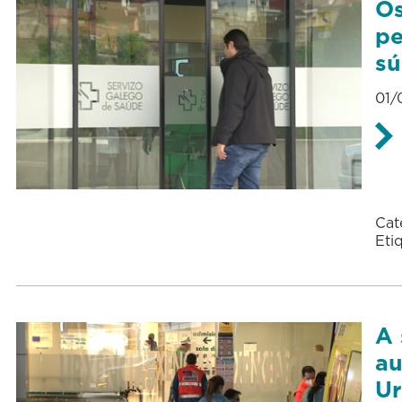
Os
pe
sú
01/
Cat
Eti
A 
au
Ur