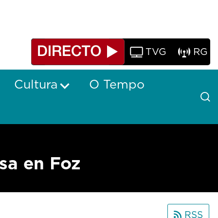
TVG
RG
Cultura
O Tempo
sa en Foz
RSS