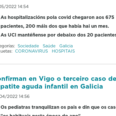
05/2022 14:54
As hospitalizacións pola covid chegaron aos 675
pacientes, 200 máis dos que había hai un mes.
As UCI mantéñense por debaixo dos 20 pacientes 
egorías:
Sociedade
Saúde
Galicia
quetas:
CORONAVIRUS
HOSPITAIS
nfirman en Vigo o terceiro caso d
patite aguda infantil en Galicia
04/2022 14:56
Os pediatras tranquilizan os pais e din que os ca
"os habituais nesta época do ano"