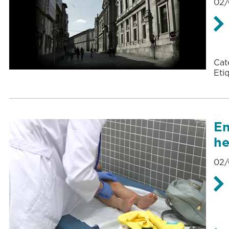
02/
Cat
Eti
En
he
02/