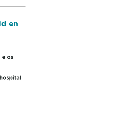
id en
 e os
 hospital