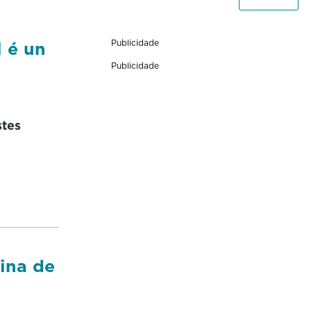
l é un
Publicidade
Publicidade
stes
ina de