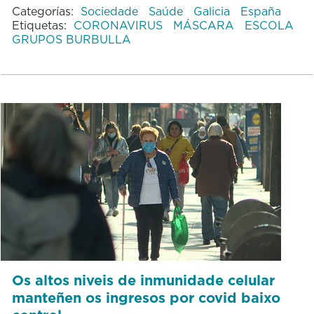
Categorías:
Sociedade
Saúde
Galicia
España
Etiquetas:
CORONAVIRUS
MÁSCARA
ESCOLA
GRUPOS BURBULLA
Os altos niveis de inmunidade celular
manteñen os ingresos por covid baixo