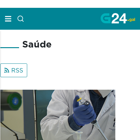
Skip to Main Content
Saúde
RSS