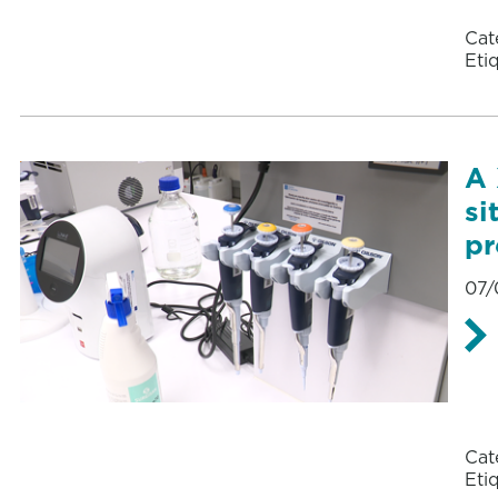
Cat
Eti
A 
si
pr
07/
Cat
Eti