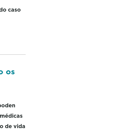
 do caso
o os
 poden
 médicas
lo de vida