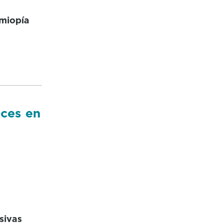
 miopía
nces en
asivas