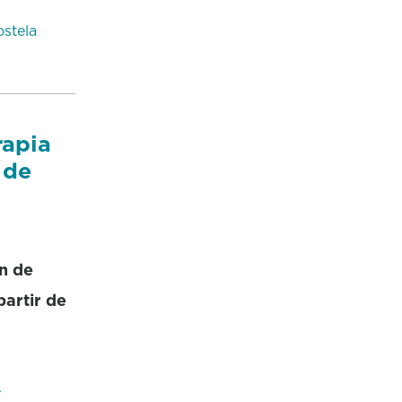
stela
rapia
 de
ón de
artir de
A