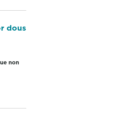
or dous
que non