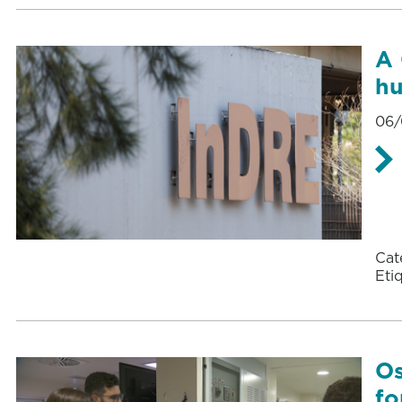
A 
hu
06/
Cat
Eti
Os
fo