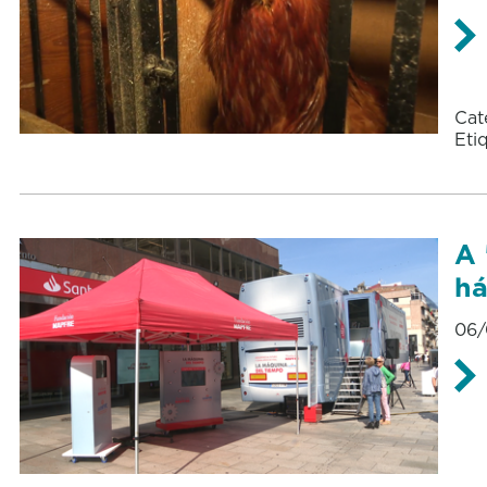
Cat
Eti
A 
há
06/