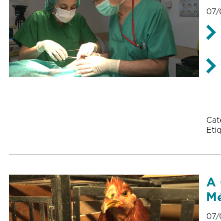
07/
Cat
Eti
A 
Mé
07/