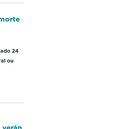
 morte
sado 24
ral ou
 verán