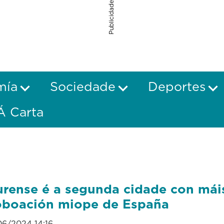
Publicidade
mía
Sociedade
Deportes
Á Carta
rense é a segunda cidade con mái
boación miope de España
06/2024 14:16