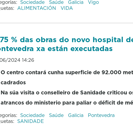
egorías:
Sociedade
Saúde
Galicia
Vigo
quetas:
ALIMENTACIÓN
VIDA
75 % das obras do novo hospital d
ntevedra xa están executadas
06/2024 14:26
O centro contará cunha superficie de 92.000 me
cadrados
Na súa visita o conselleiro de Sanidade criticou o
atrancos do ministerio para paliar o déficit de m
egorías:
Sociedade
Saúde
Galicia
Pontevedra
quetas:
SANIDADE