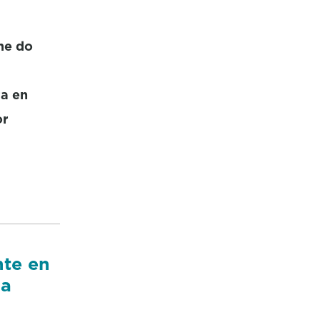
me do
ra en
or
nte en
ia