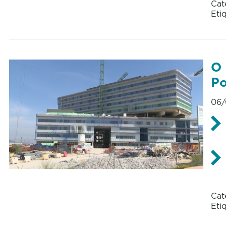
Cat
Eti
O 
Po
06/
Cat
Eti