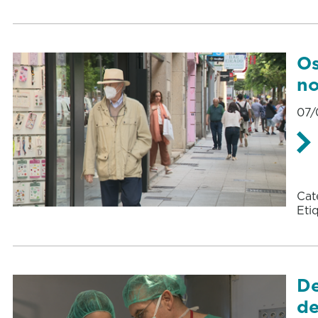
Os
no
07/
Cat
Eti
De
de