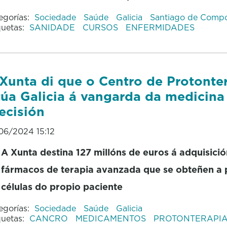
egorías:
Sociedade
Saúde
Galicia
Santiago de Compo
quetas:
SANIDADE
CURSOS
ENFERMIDADES
Xunta di que o Centro de Protonte
túa Galicia á vangarda da medicina
ecisión
06/2024 15:12
A Xunta destina 127 millóns de euros á adquisici
fármacos de terapia avanzada que se obteñen a p
células do propio paciente
egorías:
Sociedade
Saúde
Galicia
quetas:
CANCRO
MEDICAMENTOS
PROTONTERAPI