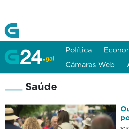
Skip to Main Content
Política
Econo
Cámaras Web
Saúde
Ou
po
10/