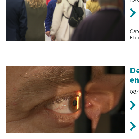
Cat
Eti
De
en
08/