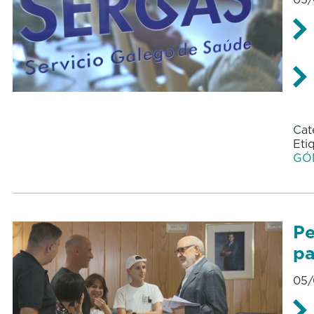
Cat
Eti
GÓ
Pe
pa
05/