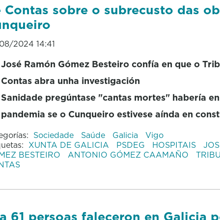
 Contas sobre o subrecusto das ob
nqueiro
08/2024 14:41
José Ramón Gómez Besteiro confía en que o Trib
Contas abra unha investigación
Sanidade pregúntase "cantas mortes" habería en
pandemia se o Cunqueiro estivese aínda en const
egorías:
Sociedade
Saúde
Galicia
Vigo
quetas:
XUNTA DE GALICIA
PSDEG
HOSPITAIS
JO
MEZ BESTEIRO
ANTONIO GÓMEZ CAAMAÑO
TRIB
NTAS
a 61 persoas faleceron en Galicia p