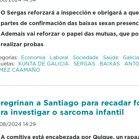
O Sergas reforzará a inspección e obrigará a que
partes de confirmación das baixas sexan presenc
Ademais vai reforzar o papel das mutuas, que p
realizar probas
egorías:
Economía
Laboral
Sociedade
Saúde
Galicia
quetas:
XUNTA DE GALICIA
SERGAS
BAIXAS
ANTO
MEZ CAAMAÑO
regrinan a Santiago para recadar 
ra investigar o sarcoma infantil
08/2024 14:29
A comitiva está encabezada por Quique, un rapa