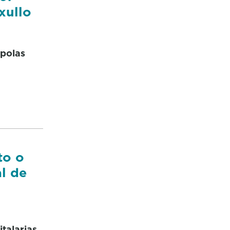
xullo
 polas
to o
al de
italarias