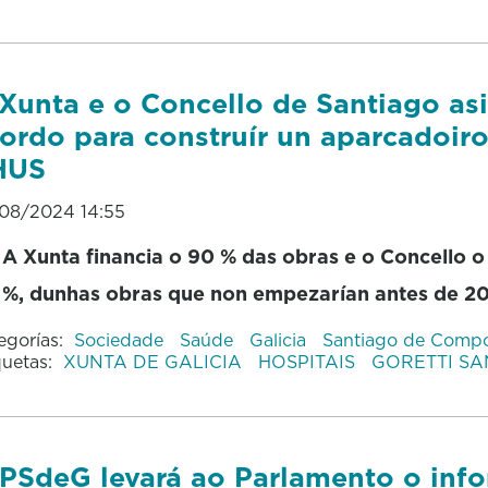
Xunta e o Concello de Santiago as
ordo para construír un aparcadoir
HUS
08/2024 14:55
A Xunta financia o 90 % das obras e o Concello o
%, dunhas obras que non empezarían antes de 2
egorías:
Sociedade
Saúde
Galicia
Santiago de Compo
quetas:
XUNTA DE GALICIA
HOSPITAIS
GORETTI S
PSdeG levará ao Parlamento o inf