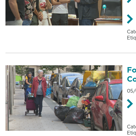
Cat
Eti
Fo
Co
05/
Cat
Eti