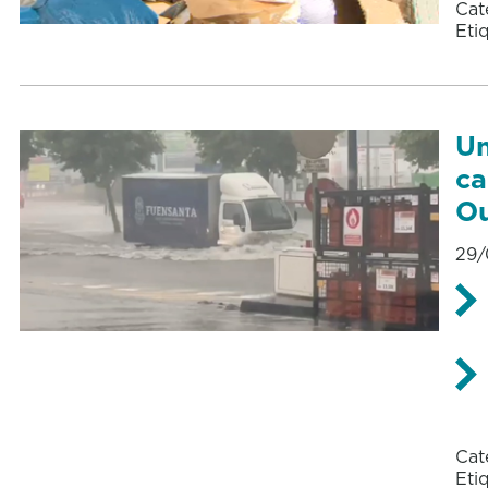
Cat
Eti
Un
ca
O
29/
Cat
Eti