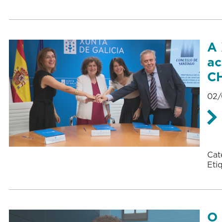
A 
ac
C
02/
Cat
Eti
O 