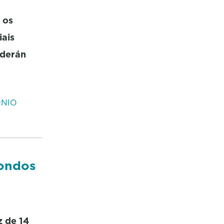
 os
iais
oderán
NIO
fondos
z de 14