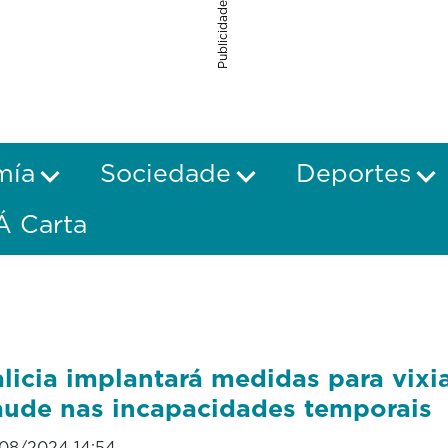
Publicidade
mía
Sociedade
Deportes
Á Carta
licia implantará medidas para vixia
aude nas incapacidades temporais
08/2024 14:54