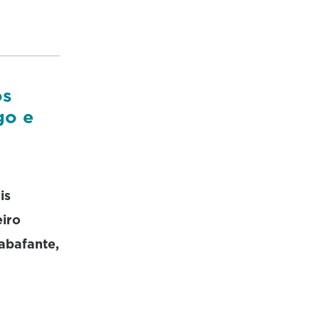
os
go e
is
eiro
abafante,