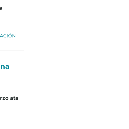
e
s
ACIÓN
 na
rzo ata