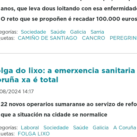
anos, que leva dous loitando con esa enfermidad
O reto que se propoñen é recadar 100.000 euro
egorías:
Sociedade
Saúde
Galicia
Sarria
quetas:
CAMIÑO DE SANTIAGO
CANCRO
PEREGRIN
lga do lixo: a emerxencia sanitaria
ruña xa é total
08/2024 14:17
22 novos operarios sumaranse ao servizo de refo
que a situación na cidade se normalice
egorías:
Laboral
Sociedade
Saúde
Galicia
A Coruña
quetas:
FOLGA LIXO