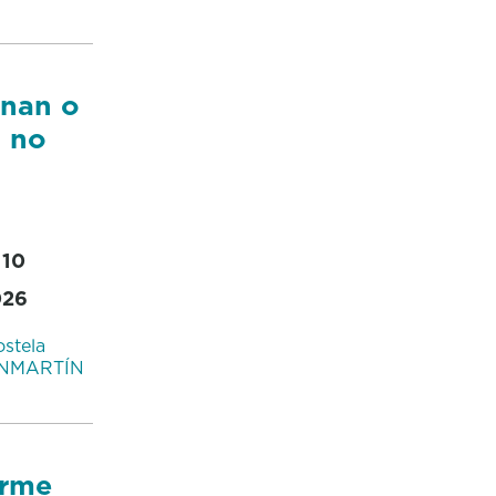
inan o
o no
 10
026
stela
ANMARTÍN
orme