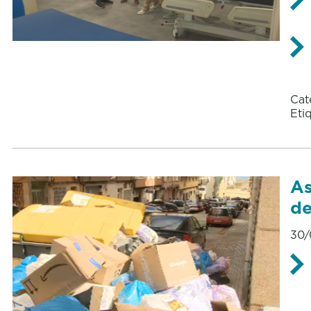
Cat
Eti
As
de
30/