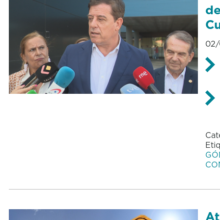
de
Cu
02/
Cat
Eti
GÓ
CO
At