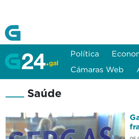
Skip to Main Content
Política
Econo
Cámaras Web
Saúde
Ga
fr
05/