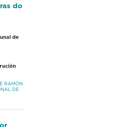
ras do
unal de
rución
SÉ RAMÓN
UNAL DE
or