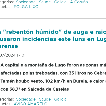
egorías:
Sociedade
Saúde
Galicia
A Coruña
quetas:
FOLGA LIXO
 "rebentón húmido" de auga e rai
usaron incidencias este luns en Lu
urense
07/2024 17:01
A capital e a montaña de Lugo foron as zonas má
afectadas polas treboadas, con 33 litros no Cebr
Tamén houbo vento, 102 km/h en Burela, e calor 
con 38,7º en Salceda de Caselas
egorías:
Sociedade
Saúde
Galicia
quetas:
AVISO AMARELO