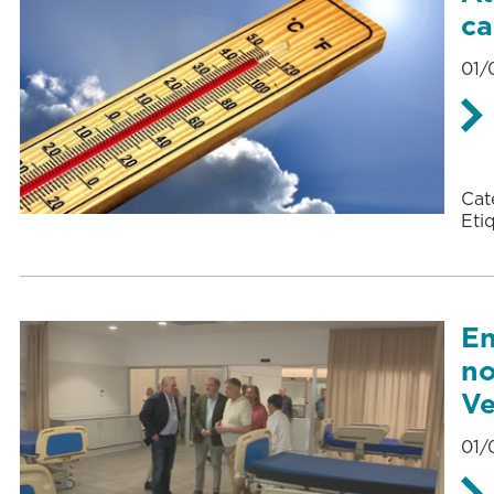
ca
01/
Cat
Eti
En
no
Ve
01/