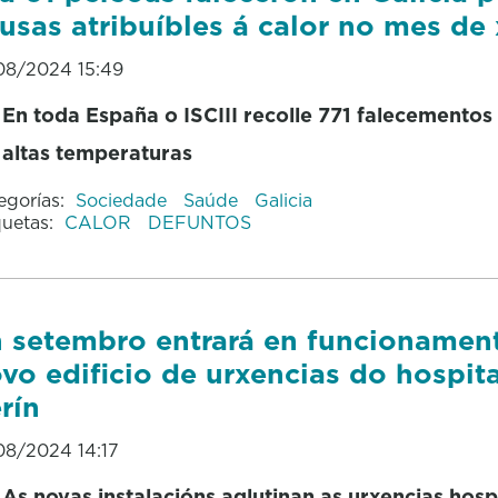
usas atribuíbles á calor no mes de 
08/2024 15:49
En toda España o ISCIII recolle 771 falecementos
altas temperaturas
egorías:
Sociedade
Saúde
Galicia
quetas:
CALOR
DEFUNTOS
 setembro entrará en funcionamen
vo edificio de urxencias do hospit
rín
08/2024 14:17
As novas instalacións aglutinan as urxencias hosp