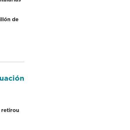
illón de
tuación
 retirou