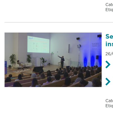
Cat
Eti
Se
in
26/
Cat
Eti