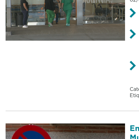
Cat
Eti
En
Mu