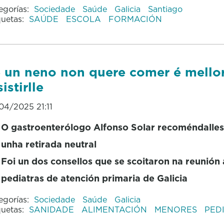
egorías:
Sociedade
Saúde
Galicia
Santiago
quetas:
SAÚDE
ESCOLA
FORMACIÓN
 un neno non quere comer é mello
sistirlle
04/2025 21:11
O gastroenterólogo Alfonso Solar recoméndalles
unha retirada neutral
Foi un dos consellos que se scoitaron na reunión
pediatras de atención primaria de Galicia
egorías:
Sociedade
Saúde
Galicia
quetas:
SANIDADE
ALIMENTACIÓN
MENORES
PED