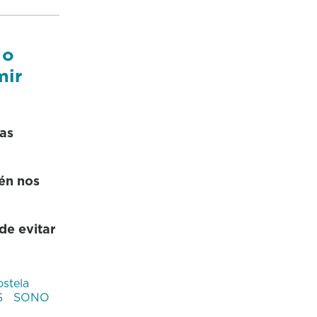
 o
mir
as
én nos
de evitar
stela
S
SONO