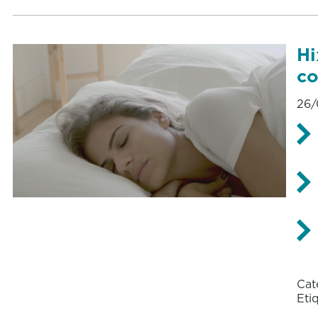
Hi
co
26/
Cat
Eti