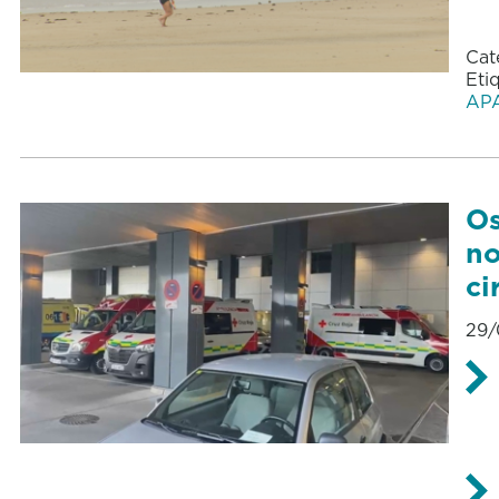
Cat
Eti
AP
Os
no
ci
29/