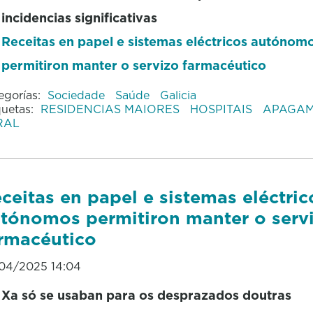
incidencias significativas
Receitas en papel e sistemas eléctricos autónom
permitiron manter o servizo farmacéutico
egorías:
Sociedade
Saúde
Galicia
quetas:
RESIDENCIAS MAIORES
HOSPITAIS
APAGA
RAL
ceitas en papel e sistemas eléctric
tónomos permitiron manter o serv
rmacéutico
04/2025 14:04
Xa só se usaban para os desprazados doutras