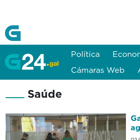
Skip to Main Content
Política
Econo
Cámaras Web
Saúde
Ga
ag
02/