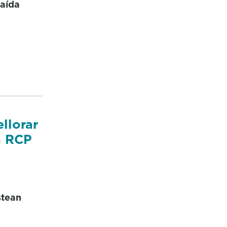
saída
llorar
a RCP
stean