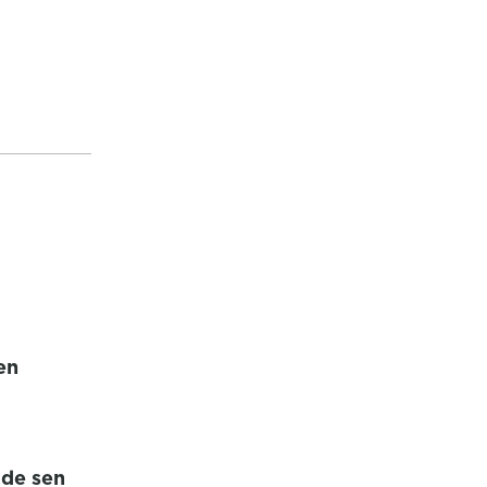
en
ade sen