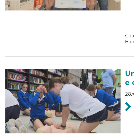
Cat
Eti
Un
e 
28/