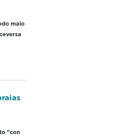
todo maio
iceversa
raias
to "con