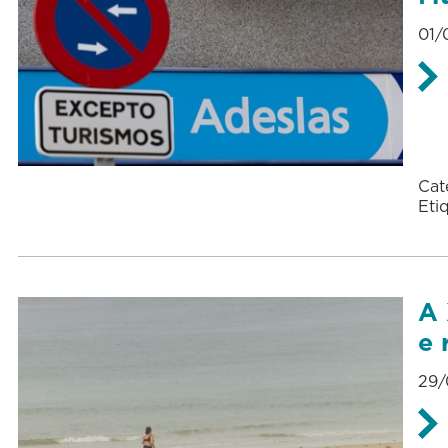
01/
Cat
Eti
A 
e 
29/