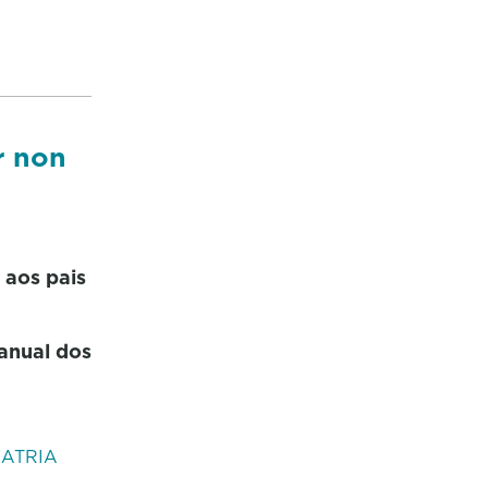
r non
 aos pais
 anual dos
IATRIA