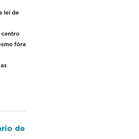
 lei de
 centro
esmo fóra
 as
ario de