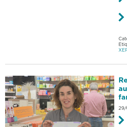
Cat
Eti
XE
Re
au
fa
29/