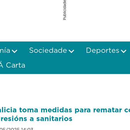
Publicidade
mía
Sociedade
Deportes
Á Carta
licia toma medidas para rematar c
resións a sanitarios
05/2025 14:03