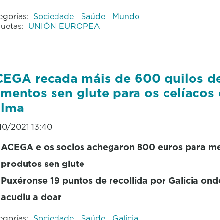
egorías:
Sociedade
Saúde
Mundo
quetas:
UNIÓN EUROPEA
EGA recada máis de 600 quilos d
imentos sen glute para os celíacos
alma
10/2021 13:40
ACEGA e os socios achegaron 800 euros para m
produtos sen glute
Puxéronse 19 puntos de recollida por Galicia ond
acudiu a doar
egorías:
Sociedade
Saúde
Galicia