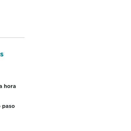
s
 a hora
o paso