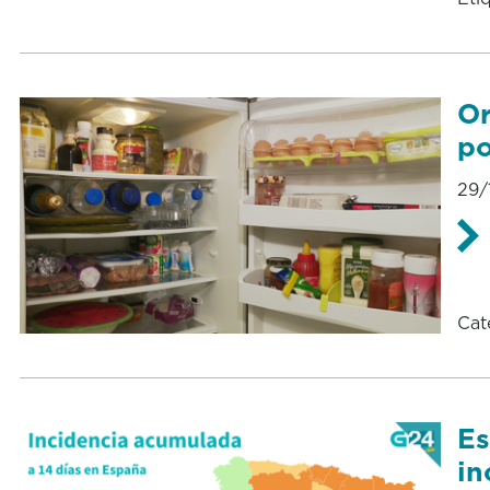
Or
po
29/
Cat
Es
in