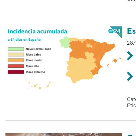
Es
28/
Cat
Eti