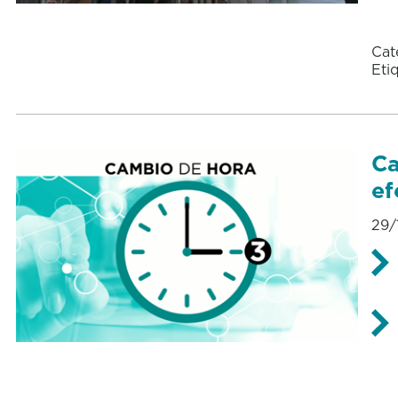
Cat
Eti
Ca
ef
29/