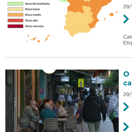
29/
Cat
Eti
O 
ca
29/