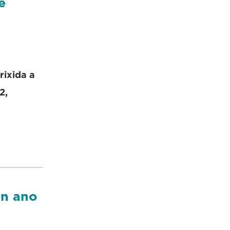
e
rixida a
2,
un ano