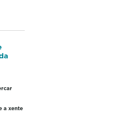
e
 da
ercar
e a xente