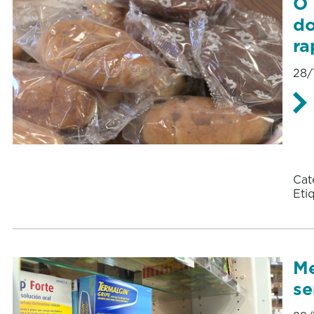
O 
do
ra
28/
Cat
Eti
Me
se