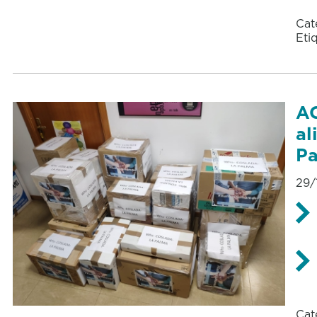
Cat
Eti
AC
al
P
29/
Cat