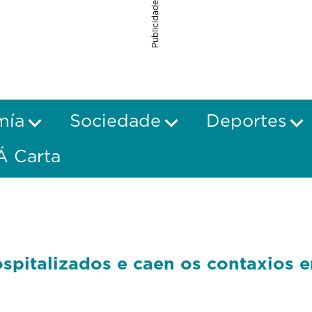
Publicidade
mía
Sociedade
Deportes
Á Carta
spitalizados e caen os contaxios e