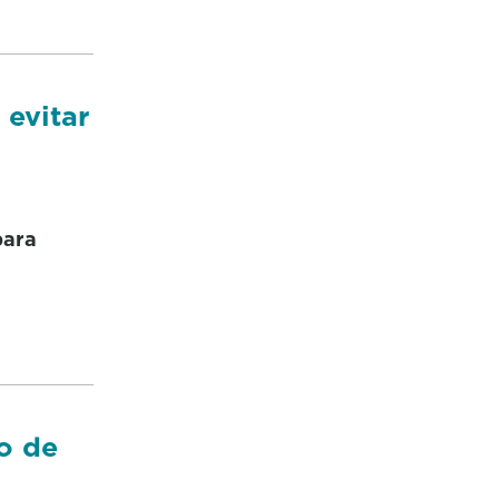
 evitar
para
io de