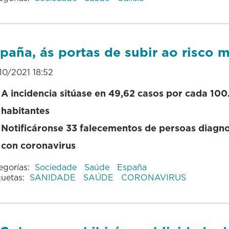
paña, ás portas de subir ao risco 
10/2021 18:52
A incidencia sitúase en 49,62 casos por cada 10
habitantes
Notificáronse 33 falecementos de persoas diagn
con coronavirus
egorías:
Sociedade
Saúde
España
quetas:
SANIDADE
SAÚDE
CORONAVIRUS