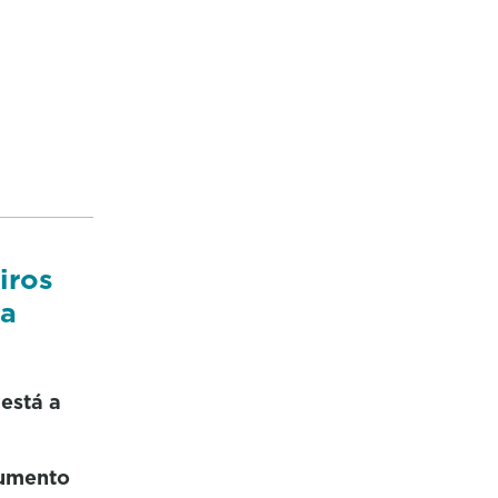
iros
ia
está a
aumento