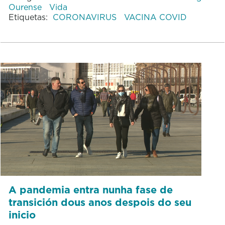
Ourense
Vida
Etiquetas:
CORONAVIRUS
VACINA COVID
A pandemia entra nunha fase de
transición dous anos despois do seu
inicio