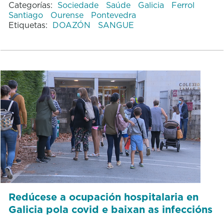
Categorías:
Sociedade
Saúde
Galicia
Ferrol
Santiago
Ourense
Pontevedra
Etiquetas:
DOAZÓN
SANGUE
Redúcese a ocupación hospitalaria en
Galicia pola covid e baixan as infeccións