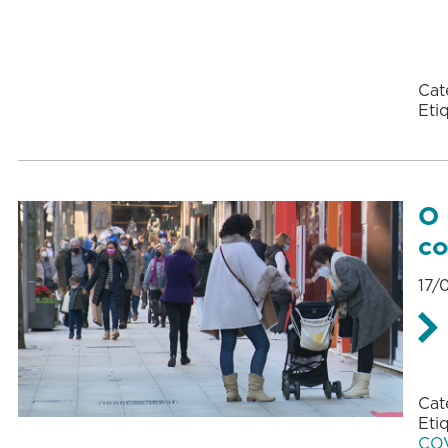
Cat
Eti
O 
co
17/
Cat
Eti
CO