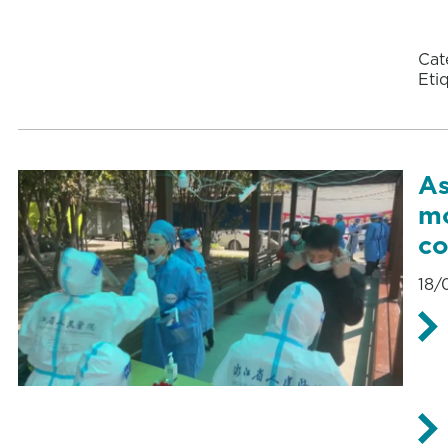
Cat
Eti
As
mo
co
18/