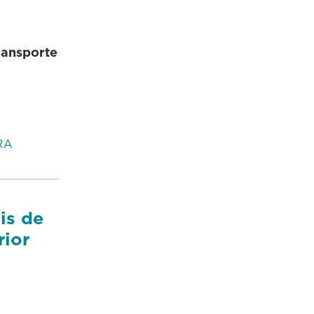
transporte
RA
is de
rior