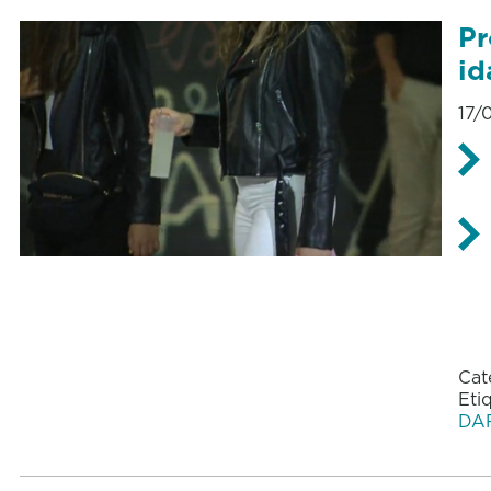
Pr
id
17/
Cat
Eti
DA