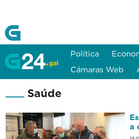
Skip to Main Content
Política
Econo
Cámaras Web
Saúde
Es
a 
18/