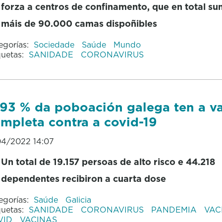
forza a centros de confinamento, que en total s
máis de 90.000 camas dispoñibles
egorías:
Sociedade
Saúde
Mundo
quetas:
SANIDADE
CORONAVIRUS
93 % da poboación galega ten a v
mpleta contra a covid-19
04/2022 14:07
Un total de 19.157 persoas de alto risco e 44.218
dependentes recibiron a cuarta dose
egorías:
Saúde
Galicia
quetas:
SANIDADE
CORONAVIRUS
PANDEMIA
VAC
VID
VACINAS