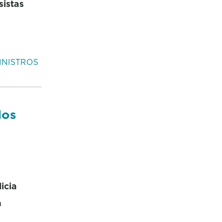
sistas
INISTROS
dos
icia
a