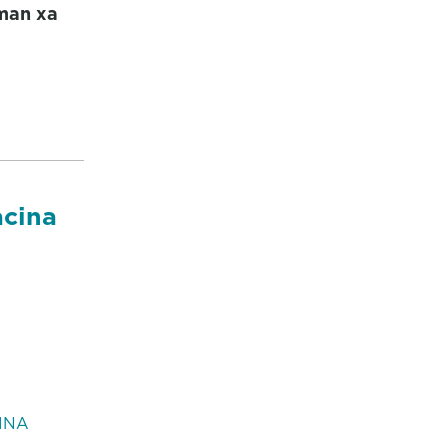
uman xa
acina
INA