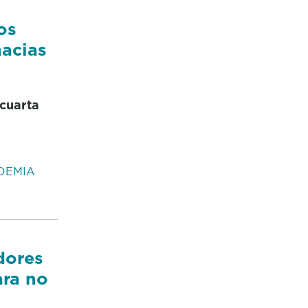
os
macias
 cuarta
DEMIA
dores
ara no