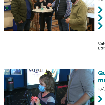
Cat
Eti
Qu
má
18/