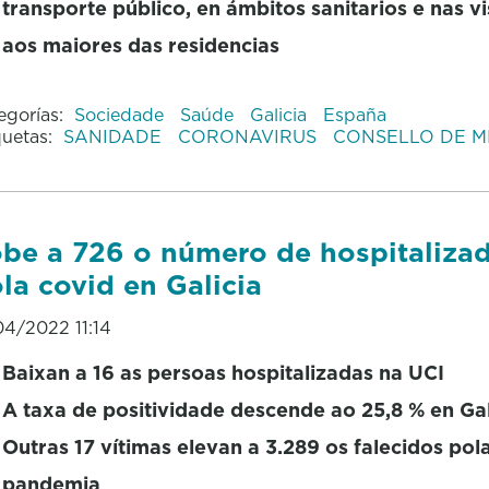
transporte público, en ámbitos sanitarios e nas vi
aos maiores das residencias
egorías:
Sociedade
Saúde
Galicia
España
quetas:
SANIDADE
CORONAVIRUS
CONSELLO DE M
be a 726 o número de hospitaliza
la covid en Galicia
04/2022 11:14
Baixan a 16 as persoas hospitalizadas na UCI
A taxa de positividade descende ao 25,8 % en Gal
Outras 17 vítimas elevan a 3.289 os falecidos pol
pandemia