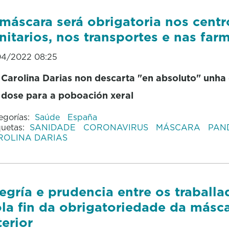
máscara será obrigatoria nos centr
nitarios, nos transportes e nas far
04/2022 08:25
Carolina Darias non descarta "en absoluto" unha
dose para a poboación xeral
egorías:
Saúde
España
quetas:
SANIDADE
CORONAVIRUS
MÁSCARA
PAN
ROLINA DARIAS
egría e prudencia entre os traballa
la fin da obrigatoriedade da másc
terior