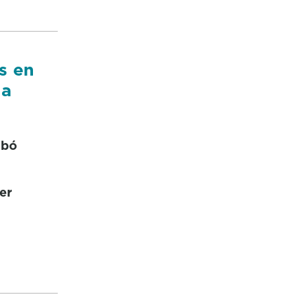
s en
ia
 bó
er