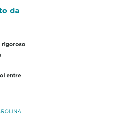
to da
 rigoroso
n
ol entre
AROLINA