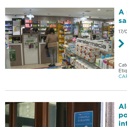
A 
sa
17/
Cat
Eti
CA
Al
po
in