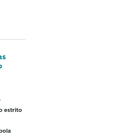
as
o
e
 estrito
pola