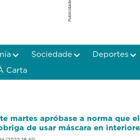
Publicidade
mía
Sociedade
Deportes
Á Carta
te martes apróbase a norma que e
obriga de usar máscara en interior
04/2022 18:40