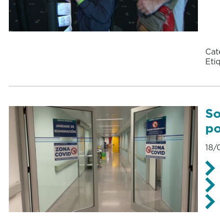
Cat
Eti
So
po
18/