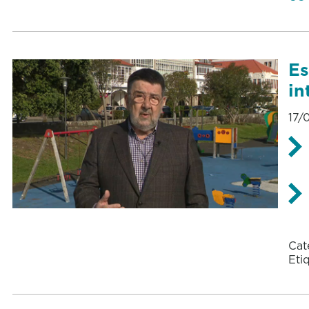
Es
in
17/
Cat
Eti