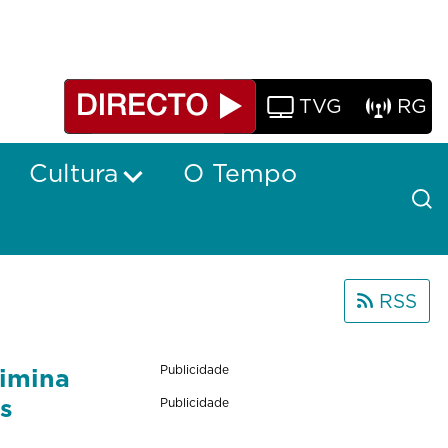
TVG
RG
Cultura
O Tempo
RSS
limina
Publicidade
es
Publicidade