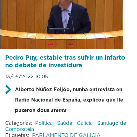
Pedro Puy, estable tras sufrir un infarto
no debate de investidura
13/05/2022 10:05
Alberto Núñez Feijóo, nunha entrevista en
Radio Nacional de España, explicou que lle
puxeron dous
stents
Categorías:
Política
Saúde
Galicia
Santiago de
Compostela
Etiquetas:
PARLAMENTO DE GALICIA