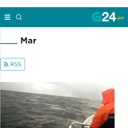
Skip to Main Content
Mar
RSS