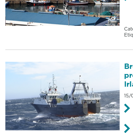
Cat
Eti
Br
pr
Ir
15/