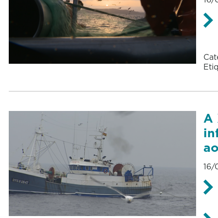
Cat
Eti
A 
in
ao
16/