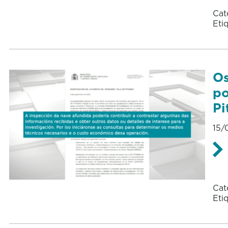
Cat
Eti
Os
po
Pi
15/
Cat
Eti