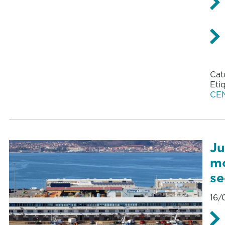
Cat
Eti
CE
Ju
mo
se
16/