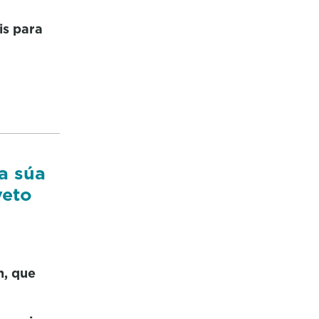
is para
a súa
veto
n, que