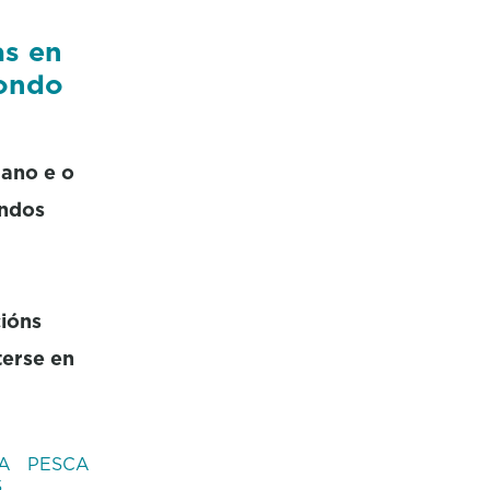
as en
fondo
 ano e o
ondos
cións
terse en
EA
PESCA
S