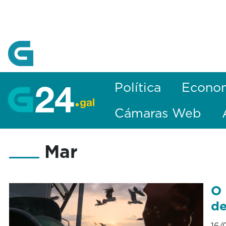
Skip to Main Content
Política
Econo
Cámaras Web
Mar
O 
de
16/