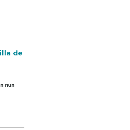
lla de
on nun