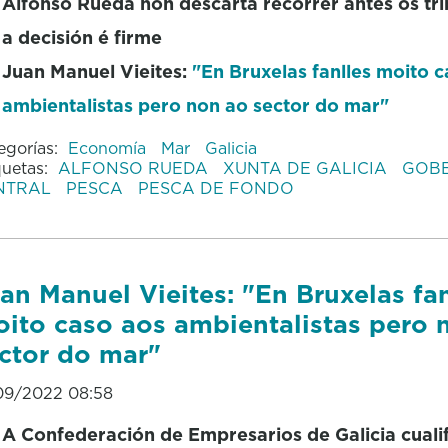
Alfonso Rueda non descarta recorrer antes os tri
a decisión é firme
Juan Manuel Vieites:
"En Bruxelas fanlles moito 
ambientalistas pero non ao sector do mar"
egorías:
Economía
Mar
Galicia
quetas:
ALFONSO RUEDA
XUNTA DE GALICIA
GOB
NTRAL
PESCA
PESCA DE FONDO
an Manuel Vieites: "En Bruxelas fan
ito caso aos ambientalistas pero 
ctor do mar"
09/2022 08:58
A Confederación de Empresarios de Galicia cuali