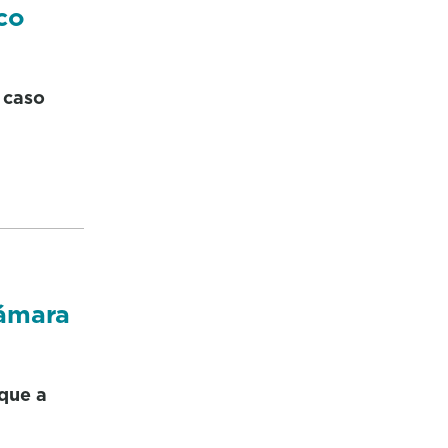
co
o caso
ámara
 que a