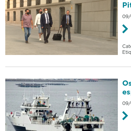
Pi
09/
Cat
Eti
Os
es
09/