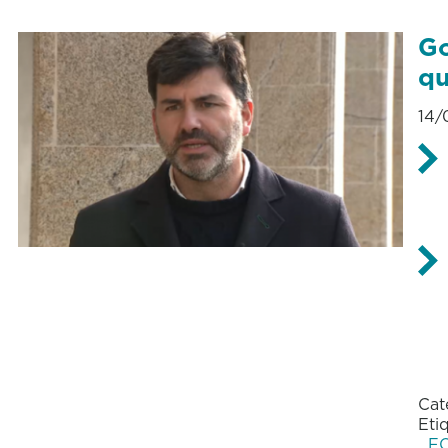
Go
qu
14/
Cat
Eti
F