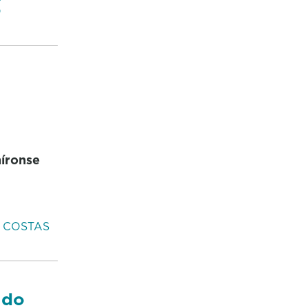
O
níronse
COSTAS
 do