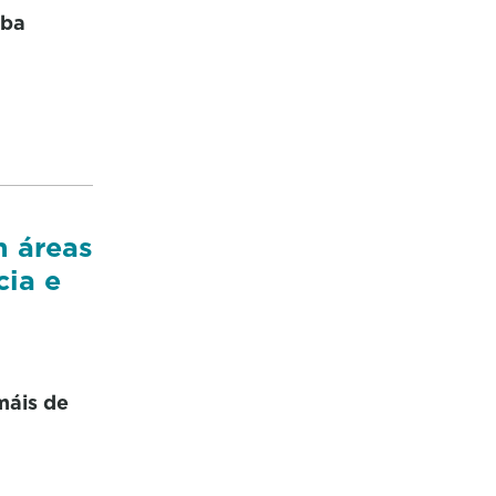
iba
n áreas
cia e
máis de