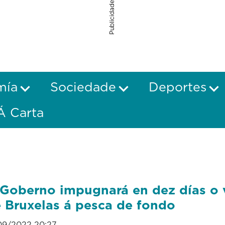
Publicidade
mía
Sociedade
Deportes
Á Carta
Goberno impugnará en dez días o 
 Bruxelas á pesca de fondo
09/2022 20:27