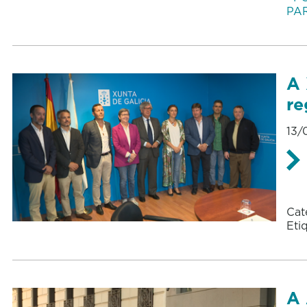
PA
A 
re
13/
Cat
Eti
A 