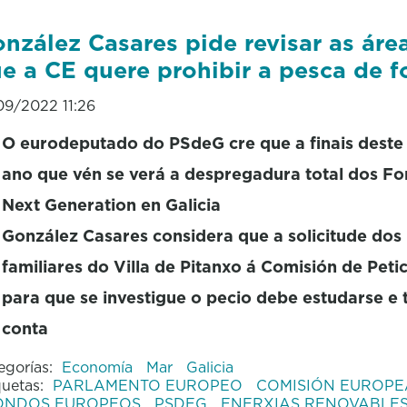
nzález Casares pide revisar as áre
e a CE quere prohibir a pesca de 
09/2022 11:26
O eurodeputado do PSdeG cre que a finais deste
ano que vén se verá a despregadura total dos F
Next Generation en Galicia
González Casares considera que a solicitude dos
familiares do Villa de Pitanxo á Comisión de Peti
para que se investigue o pecio debe estudarse e 
conta
egorías:
Economía
Mar
Galicia
quetas:
PARLAMENTO EUROPEO
COMISIÓN EUROP
ONDOS EUROPEOS
PSDEG
ENERXIAS RENOVABLE