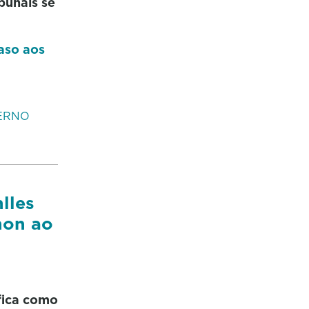
bunais se
caso aos
ERNO
lles
non ao
fica como