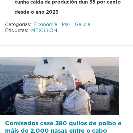
cunha caída da produción dun 35 por cento
desde o ano 2023
Categorías:
Economía
Mar
Galicia
Etiquetas:
MEXILLÓN
Comisados case 380 quilos de polbo e
máis de 2.000 nasas entre o cabo