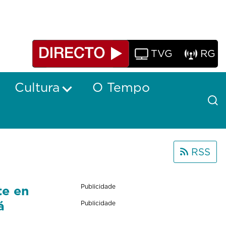
TVG
RG
Cultura
O Tempo
RSS
te en
Publicidade
á
Publicidade