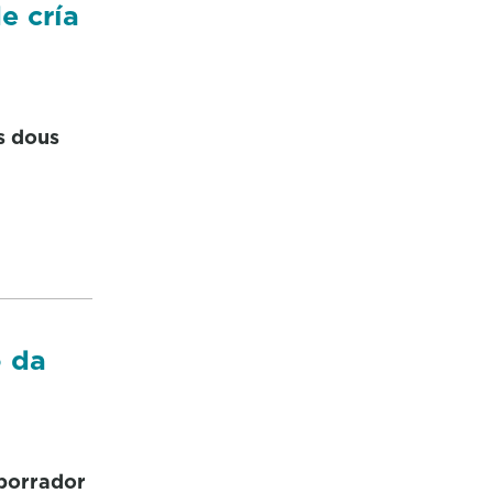
e cría
s dous
o da
 borrador