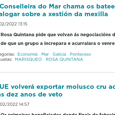
Conselleira do Mar chama os batee
alogar sobre a xestión da mexilla
02/2022 13:15
Rosa Quintana pide que volvan ás negociacións 
de que un grupo a increpara e acurralara o venre
egorías:
Economía
Mar
Galicia
Ponteceso
quetas:
MARISQUEO
ROSA QUINTANA
UE volverá exportar molusco cru 
as dez anos de veto
02/2022 14:57
Os primeiros beneficiados dende finais de febrei