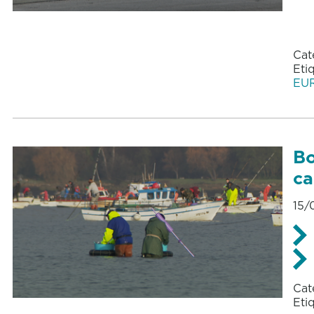
Cat
Eti
EU
Bo
ca
15/
Cat
Eti