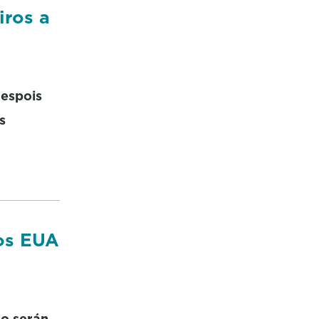
iros a
despois
s
aos EUA
ro serán