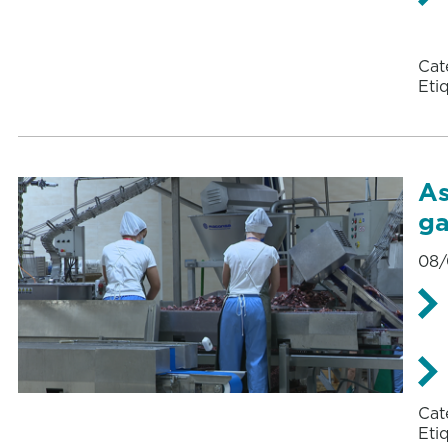
Cat
Eti
As
ga
08/
Cat
Eti