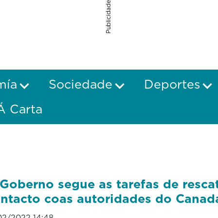
Publicidade
mía
Sociedade
Deportes
Á Carta
Goberno segue as tarefas de resca
ntacto coas autoridades do Canad
02/2022 14:48