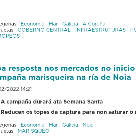
egorías:
Economía
Mar
Galicia
A Coruña
quetas:
GOBERNO CENTRAL
INFRAESTRUTURAS
F
ROPEOS
a resposta nos mercados no inicio
mpaña marisqueira na ría de Noia
02/2022 14:21
A campaña durará ata Semana Santa
Reducen os topes da captura para non saturar o
egorías:
Economía
Mar
Galicia
Noia
quetas:
MARISQUEO