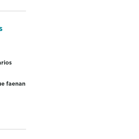
s
arios
ue faenan