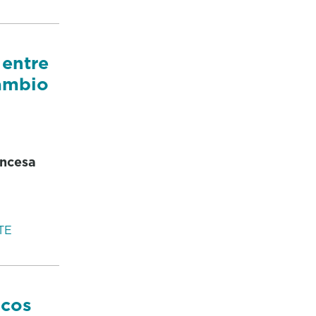
 entre
cambio
ancesa
TE
 cos