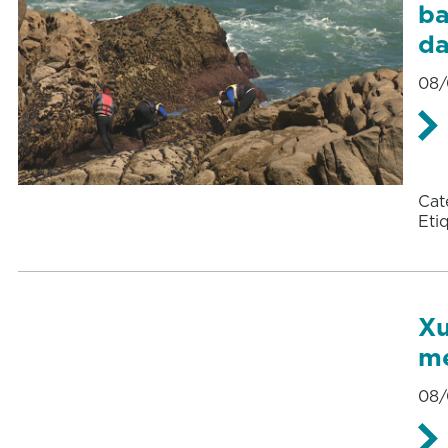
ba
da
08/
Cat
Eti
Xu
me
08/