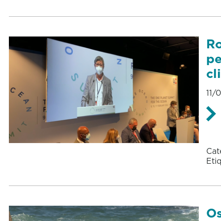
Ro
pe
cl
11/
Cat
Eti
Os