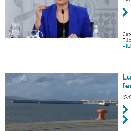
Cat
Eti
VIL
Lu
fe
15/