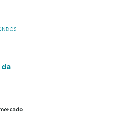
ONDOS
 da
 mercado