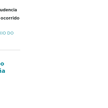
rudencia
 ocorrido
IO DO
so
ña