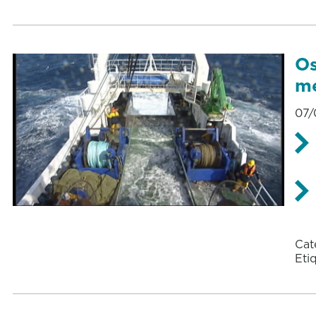
Os
me
07/
Cat
Eti