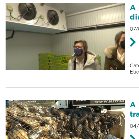
A 
di
07/
Cat
Eti
A 
tr
04/