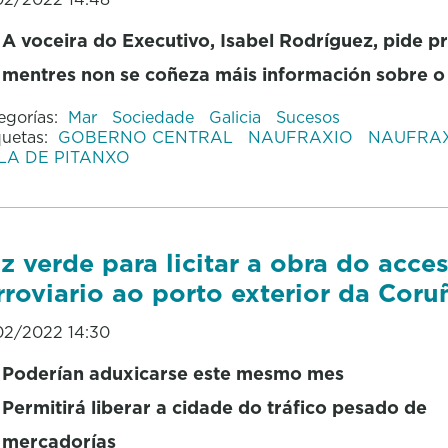
A voceira do Executivo, Isabel Rodríguez, pide p
mentres non se coñeza máis información sobre o
egorías:
Mar
Sociedade
Galicia
Sucesos
quetas:
GOBERNO CENTRAL
NAUFRAXIO
NAUFRAX
LA DE PITANXO
z verde para licitar a obra do acce
rroviario ao porto exterior da Coru
02/2022 14:30
Poderían aduxicarse este mesmo mes
Permitirá liberar a cidade do tráfico pesado de
mercadorías