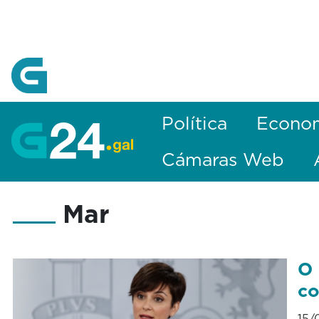
Skip to Main Content
Política
Econo
Cámaras Web
Mar
O 
co
15/