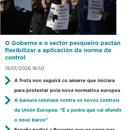
O Goberno e o sector pesqueiro pactan
flexibilizar a aplicación da norma de
control
19/01/2026 18:50
A frota non seguirá co amarre que iniciara
para protestar pola nova normativa europea
A baixura rebélase contra os novos controis
da Unión Europea: "É a pedra que vai afundir
o noso barco"
España pedirá a Bruxelas que os erros por