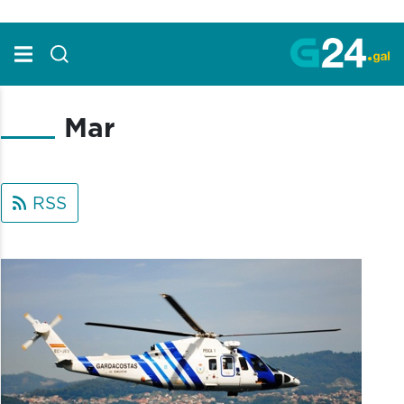
Skip to Main Content
Mar
RSS