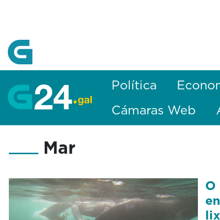
Skip to Main Content
Política
Econo
Cámaras Web
Mar
O 
en
li