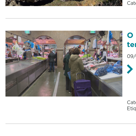
Cat
O 
te
09/
Cat
Eti