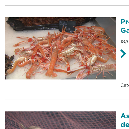
Pr
Ga
18/
Cat
As
de