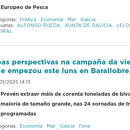
Europeo de Pesca
egorías:
Política
Economía
Mar
Galicia
quetas:
ALFONSO RUEDA
XUNTA DE GALICIA
LEI 
TORAL
as perspectivas na campaña da vie
e empezou este luns en Barallobre
01/2025 14:13
Prevén extraer máis de corenta toneladas de biva
maioría de tamaño grande, nas 24 xornadas de t
programadas
egorías:
Economía
Mar
Galicia
Fene