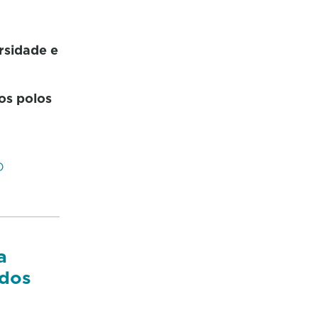
ersidade e
os polos
O
a
ados