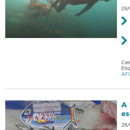
29/
Cat
Eti
AF
A 
es
28/