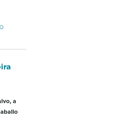
DO
ira
lvo, a
raballo