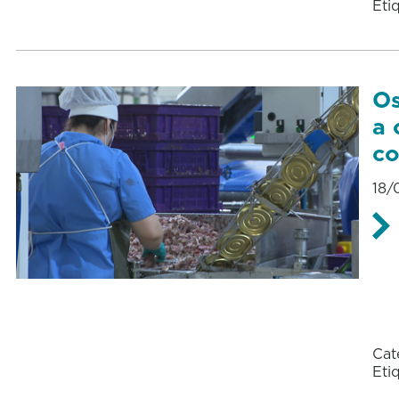
Eti
Os
a 
co
18/
Cat
Eti