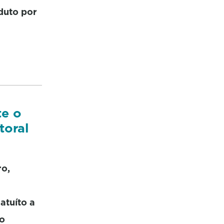
duto por
te o
toral
ro,
atuíto a
o