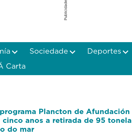
Publicidade
mía
Sociedade
Deportes
Á Carta
programa Plancton de Afundación 
 cinco anos a retirada de 95 tonel
xo do mar