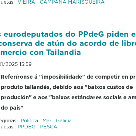
quetas:
VIEIRA
CAMPAÑA MARISQUEIRA
 eurodeputados do PPdeG piden ex
conserva de atún do acordo de libr
mercio con Tailandia
01/2025 15:59
Referíronse á "imposibilidade" de competir en p
produto tailandés, debido aos "baixos custos de
produción" e aos "baixos estándares sociais e am
do país"
egorías:
Política
Mar
Galicia
quetas:
PPDEG
PESCA