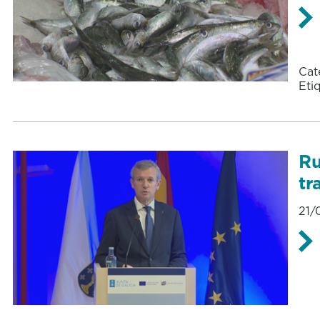
Cat
Eti
Ru
tr
21/