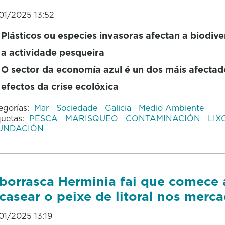
01/2025 13:52
Plásticos ou especies invasoras afectan a biodiv
a actividade pesqueira
O sector da economía azul é un dos máis afectad
efectos da crise ecolóxica
egorías:
Mar
Sociedade
Galicia
Medio Ambiente
quetas:
PESCA
MARISQUEO
CONTAMINACIÓN
LIX
UNDACIÓN
borrasca Herminia fai que comece 
casear o peixe de litoral nos merc
01/2025 13:19