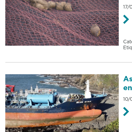
17/
Cat
Eti
As
en
10/