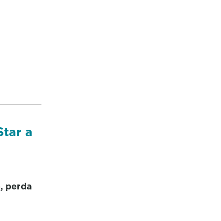
tar a
, perda