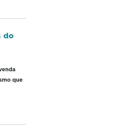
s do
 venda
esmo que