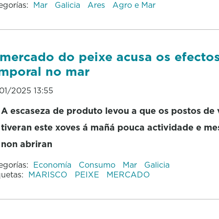
egorías:
Mar
Galicia
Ares
Agro e Mar
mercado do peixe acusa os efecto
mporal no mar
01/2025 13:55
A escaseza de produto levou a que os postos de
tiveran este xoves á mañá pouca actividade e m
non abriran
egorías:
Economía
Consumo
Mar
Galicia
quetas:
MARISCO
PEIXE
MERCADO