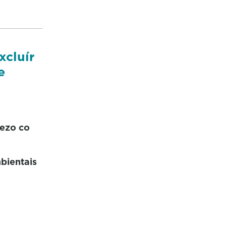
cluír
e
rezo co
bientais