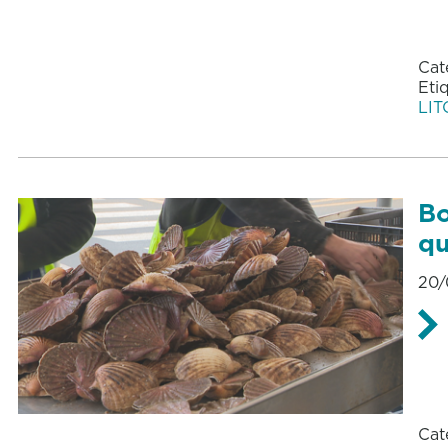
Cat
Eti
LI
Bo
qu
20/
Cat