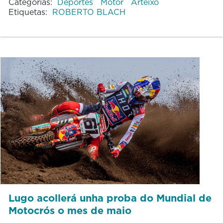
Categorías:
Deportes
Motor
Arteixo
Etiquetas:
ROBERTO BLACH
Lugo acollerá unha proba do Mundial de
Motocrós o mes de maio