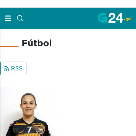
Skip to Main Content
Fútbol
RSS