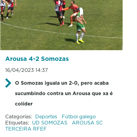
Arousa 4-2 Somozas
16/04/2023 14:37
O Somozas iguala un 2-0, pero acaba
sucumbindo contra un Arousa que xa é
colíder
Categorías:
Deportes
Fútbol galego
Etiquetas:
UD SOMOZAS
AROUSA SC
TERCEIRA RFEF