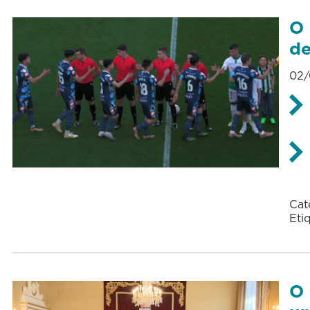
O 
de
02/
Cat
Eti
O 