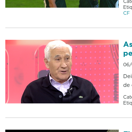
Cat
Eti
CF
As
pe
06/
Dei
de 
Cat
Eti