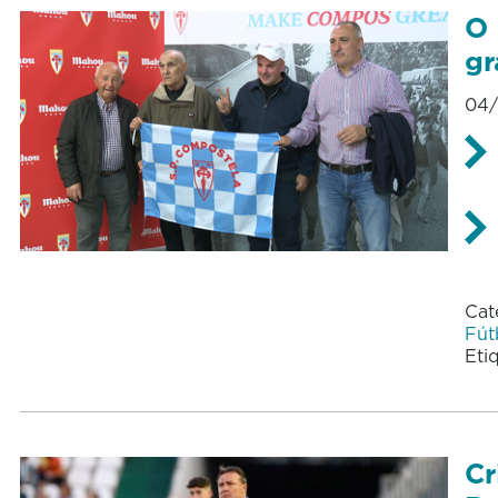
O 
gr
04/
Cat
Fút
Eti
Cr