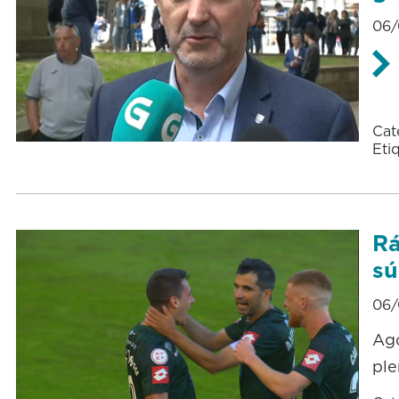
06/
Cat
Eti
Rá
sú
06/
Ago
ple