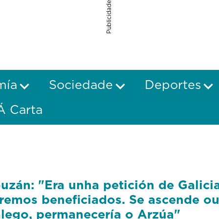
Publicidade
mía
Sociedade
Deportes
Á Carta
uzán: "Era unha petición de Galici
remos beneficiados. Se ascende ou
lego, permanecería o Arzúa"