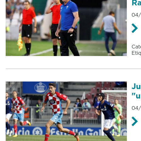
Ra
04/
Cat
Eti
Ju
"u
04/