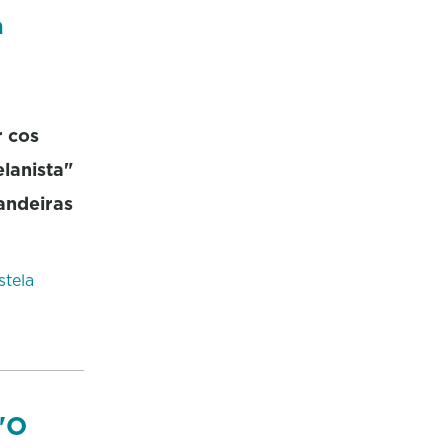
a
 cos
lanista"
andeiras
stela
 "O