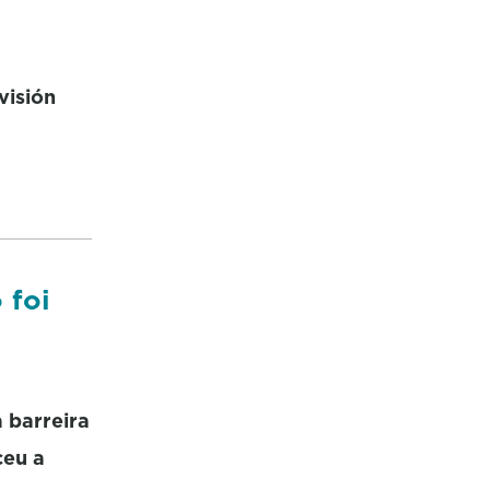
visión
 foi
a barreira
ceu a