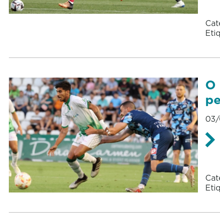
Cat
Eti
O 
pe
03/
Cat
Eti