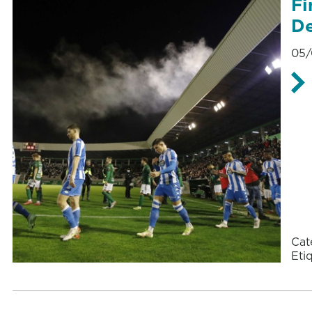
Fi
De
05/
Cat
Eti