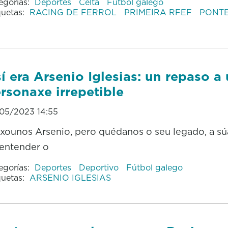
egorías:
Deportes
Celta
Fútbol galego
quetas:
RACING DE FERROL
PRIMEIRA RFEF
PONT
í era Arsenio Iglesias: un repaso a
rsonaxe irrepetible
05/2023 14:55
xounos Arsenio, pero quédanos o seu legado, a sú
entender o
egorías:
Deportes
Deportivo
Fútbol galego
quetas:
ARSENIO IGLESIAS