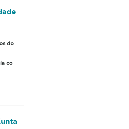
idade
os do
ía co
Xunta