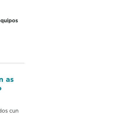
equipos
n as
o
dos cun