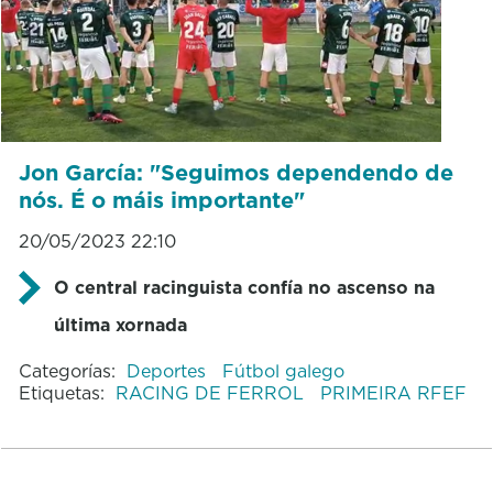
Jon García: "Seguimos dependendo de
nós. É o máis importante"
20/05/2023 22:10
O central racinguista confía no ascenso na
última xornada
Categorías:
Deportes
Fútbol galego
Etiquetas:
RACING DE FERROL
PRIMEIRA RFEF