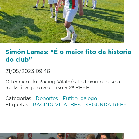
Simón Lamas: "É o maior fito da historia
do club"
21/05/2023 09:46
O técnico do Rácing Vilalbés festexou o pase á
rolda final polo ascenso a 2ª RFEF
Categorías:
Deportes
Fútbol galego
Etiquetas:
RACING VILALBÉS
SEGUNDA RFEF