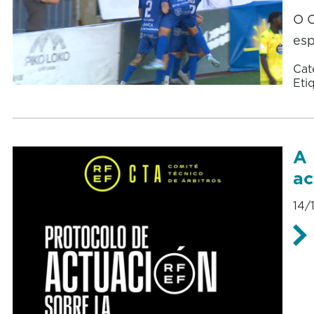
O O
esp
Cat
Eti
A 
ac
14/