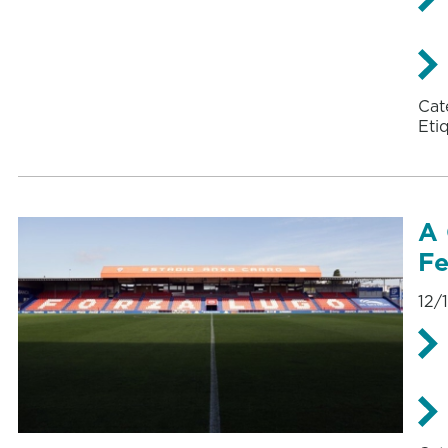
Cat
Eti
A 
Fe
12/