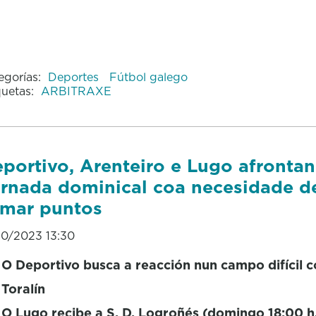
egorías:
Deportes
Fútbol galego
quetas:
ARBITRAXE
portivo, Arenteiro e Lugo afrontan
rnada dominical coa necesidade d
mar puntos
10/2023 13:30
O Deportivo busca a reacción nun campo difícil 
Toralín
O Lugo recibe a S. D. Logroñés (domingo 18:00 h