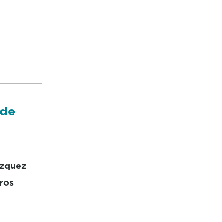
 de
ázquez
tros