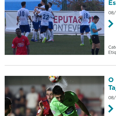
Es
08/
Cat
Eti
O 
Ta
08/