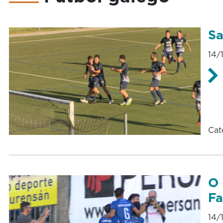
Sa
14/
Cat
O 
Fa
14/