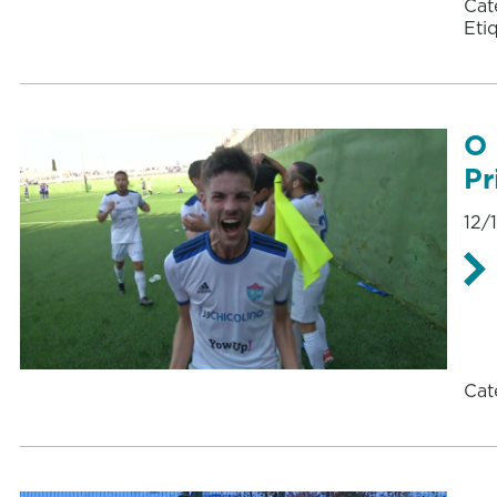
Cat
Eti
O 
Pr
12/
Cat