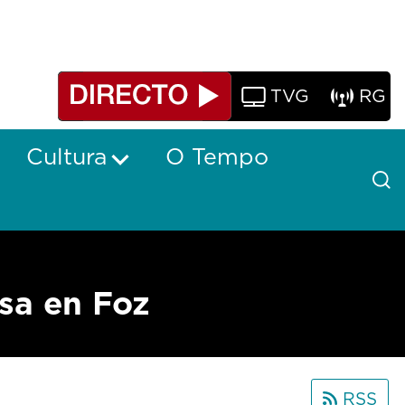
TVG
RG
Cultura
O Tempo
sa en Foz
RSS