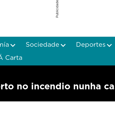
Publicidade
mía
Sociedade
Deportes
Á Carta
rto no incendio nunha ca