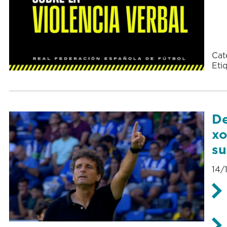
Cat
Eti
De
xo
su
14/