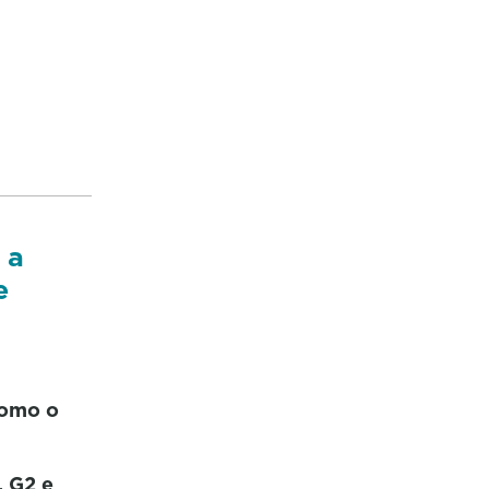
 a
e
como o
, G2 e