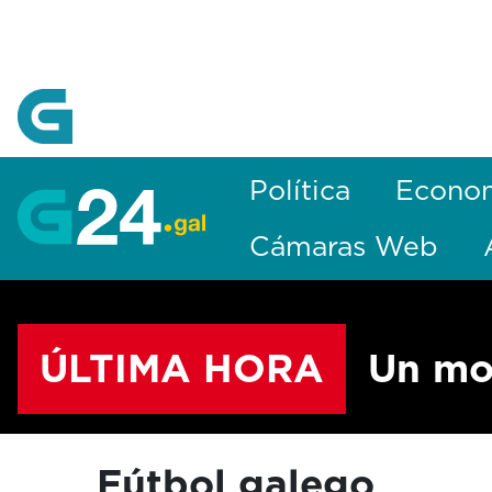
Skip to Main Content
Política
Econo
Cámaras Web
ÚLTIMA HORA
Un mo
Fútbol galego