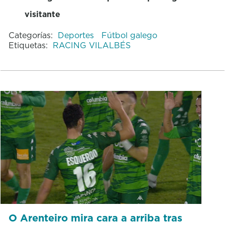
visitante
Categorías:
Deportes
Fútbol galego
Etiquetas:
RACING VILALBÉS
O Arenteiro mira cara a arriba tras