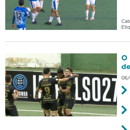
Cat
Eti
O 
de
06/