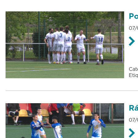
Po
07/
Cat
Eti
Rá
07/