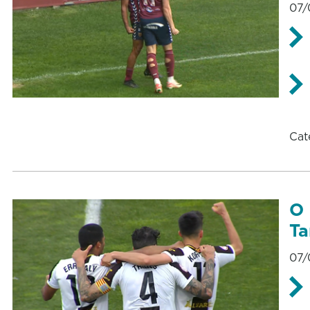
07/
Cat
O 
Ta
07/