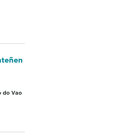
nteñen
o do Vao