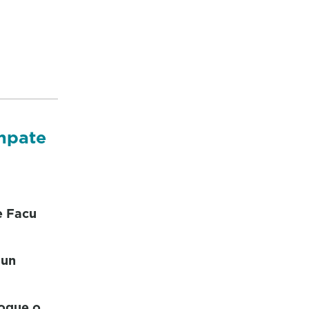
empate
e Facu
dun
xogue o