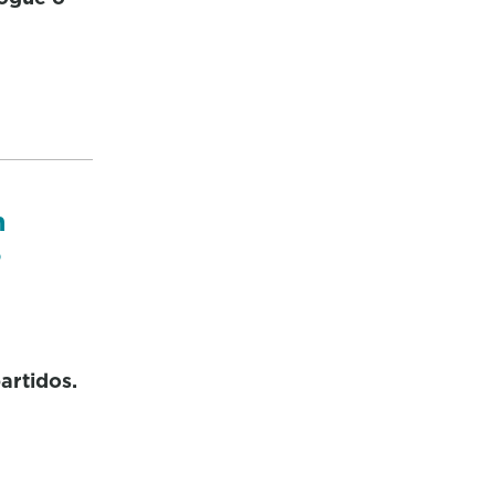
n
o
artidos.