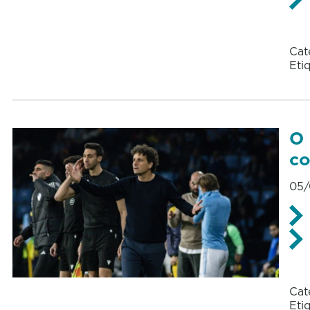
Cat
Eti
O 
co
05/
Cat
Eti