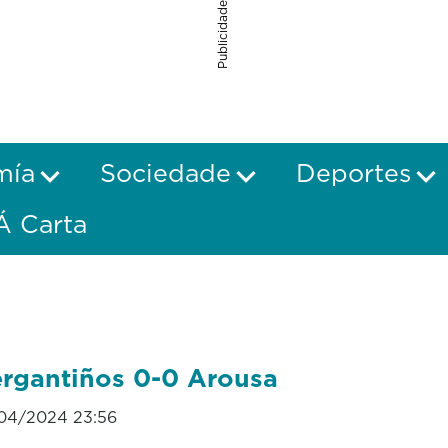
Publicidade
mía
Sociedade
Deportes
Á Carta
rgantiños 0-0 Arousa
04/2024 23:56