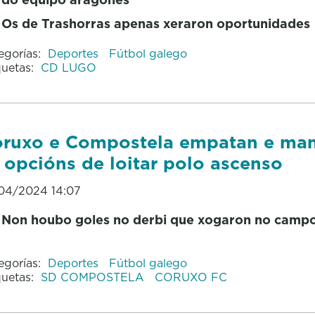
Os de Trashorras apenas xeraron oportunidades
egorías:
Deportes
Fútbol galego
quetas:
CD LUGO
ruxo e Compostela empatan e ma
 opcións de loitar polo ascenso
04/2024 14:07
Non houbo goles no derbi que xogaron no camp
egorías:
Deportes
Fútbol galego
quetas:
SD COMPOSTELA
CORUXO FC