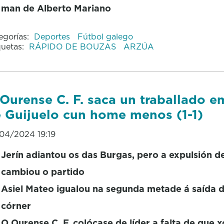
man de Alberto Mariano
egorías:
Deportes
Fútbol galego
quetas:
RÁPIDO DE BOUZAS
ARZÚA
Ourense C. F. saca un traballado 
 Guijuelo cun home menos (1-1)
04/2024 19:19
Jerín adiantou os das Burgas, pero a expulsión d
cambiou o partido
Asiel Mateo igualou na segunda metade á saída 
córner
O Ourense C. F. colócase de líder a falta de que 