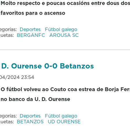
Moito respecto e poucas ocasións entre dous do
favoritos para o ascenso
egorías:
Deportes
Fútbol galego
quetas:
BERGANFC
AROUSA SC
 D. Ourense 0-0 Betanzos
04/2024 23:54
O fútbol volveu ao Couto coa estrea de Borja Fe
no banco da U. D. Ourense
egorías:
Deportes
Fútbol galego
quetas:
BETANZOS
UD OURENSE