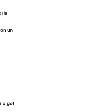
oria
ron un
 o gol