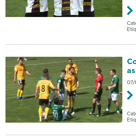
Cat
Eti
Co
as
07/
Cat
Eti