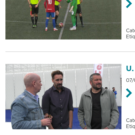
Cat
Eti
U.
07/
Cat
Eti