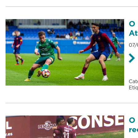
O 
At
07/
Cat
Eti
O 
re