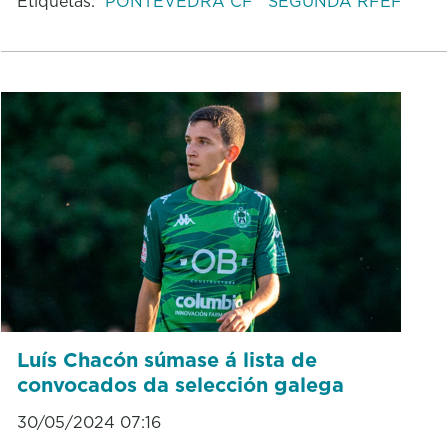
Etiquetas:
PONTEVEDRA CF
SEGUNDA RFEF
Luís Chacón súmase á lista de
convocados da selección galega
30/05/2024 07:16