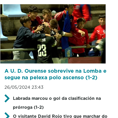
A U. D. Ourense sobrevive na Lomba e
segue na pelexa polo ascenso (1-2)
26/05/2024 23:43
Labrada marcou o gol da clasificación na
prórroga (1-2)
O visitante David Rojo tivo que marchar do