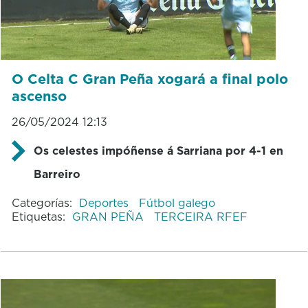
O Celta C Gran Peña xogará a final polo
ascenso
26/05/2024 12:13
Os celestes impóñense á Sarriana por 4-1 en
Barreiro
Categorías:
Deportes
Fútbol galego
Etiquetas:
GRAN PEÑA
TERCEIRA RFEF