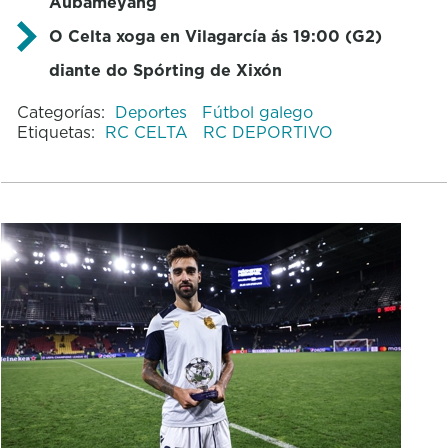
Aubameyang
O Celta xoga en Vilagarcía ás 19:00 (G2)
diante do Spórting de Xixón
Categorías:
Deportes
Fútbol galego
Etiquetas:
RC CELTA
RC DEPORTIVO