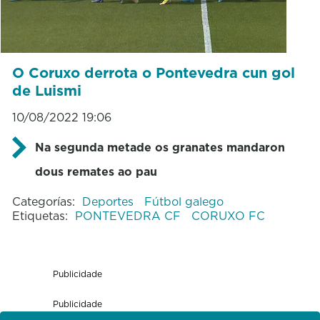
O Coruxo derrota o Pontevedra cun gol
de Luismi
10/08/2022 19:06
Na segunda metade os granates mandaron
dous remates ao pau
Categorías:
Deportes
Fútbol galego
Etiquetas:
PONTEVEDRA CF
CORUXO FC
Publicidade
Publicidade