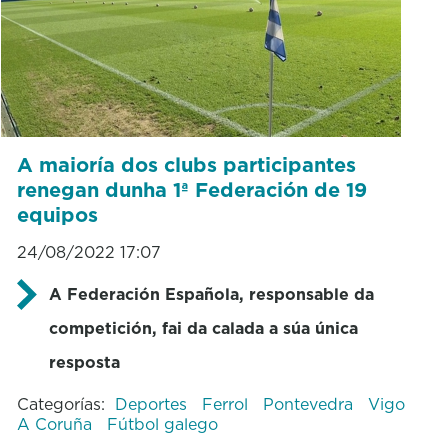
A maioría dos clubs participantes
renegan dunha 1ª Federación de 19
equipos
24/08/2022 17:07
A Federación Española, responsable da
competición, fai da calada a súa única
resposta
Categorías:
Deportes
Ferrol
Pontevedra
Vigo
A Coruña
Fútbol galego