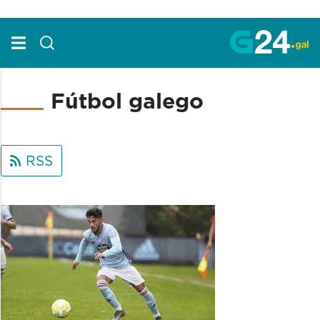
Skip to Main Content
Fútbol galego
RSS