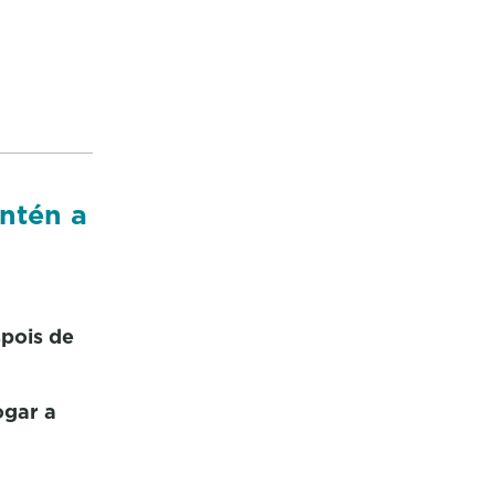
ntén a
spois de
ogar a