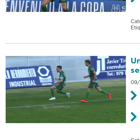
Cat
Eti
Un
se
09/