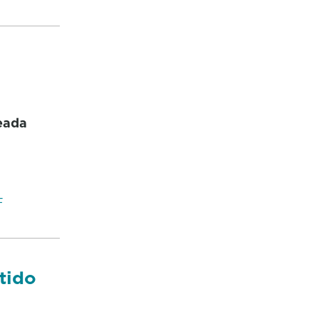
leada
F
tido