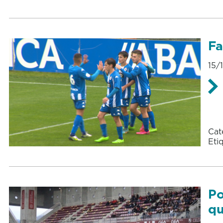
Fa
15/
Cat
Eti
Po
qu