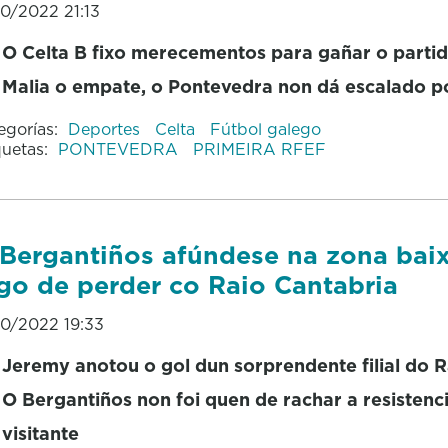
10/2022 21:13
O Celta B fixo merecementos para gañar o parti
Malia o empate, o Pontevedra non dá escalado p
egorías:
Deportes
Celta
Fútbol galego
quetas:
PONTEVEDRA
PRIMEIRA RFEF
Bergantiños afúndese na zona bai
go de perder co Raio Cantabria
10/2022 19:33
Jeremy anotou o gol dun sorprendente filial do 
O Bergantiños non foi quen de rachar a resistenc
visitante