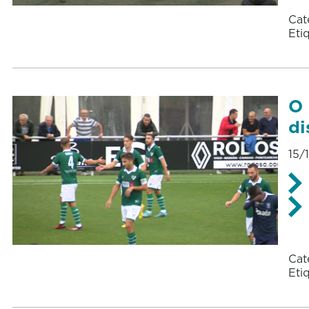
Cat
Eti
O 
di
15/
Cat
Eti