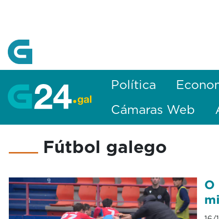
Skip to Main Content
Política
Econo
Cámaras Web
Fútbol galego
O 
mi
16/