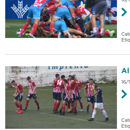
Cat
Eti
Al
16/
Cat
Eti