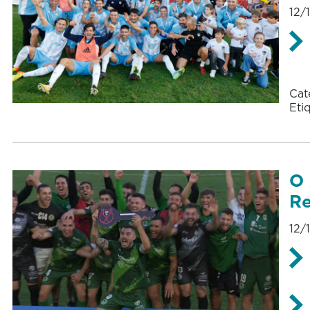
12/
Cat
Eti
O 
Re
12/