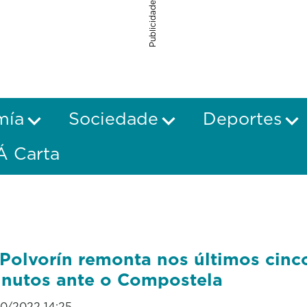
Publicidade
mía
Sociedade
Deportes
Á Carta
Polvorín remonta nos últimos cinc
nutos ante o Compostela
10/2022 14:25