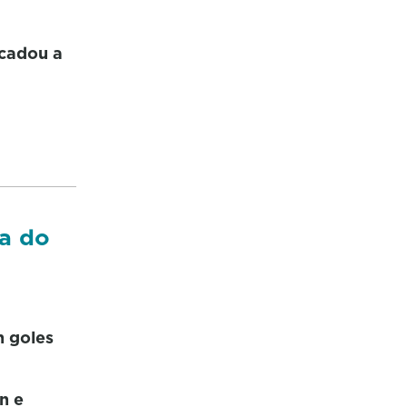
acadou a
a do
n goles
n e