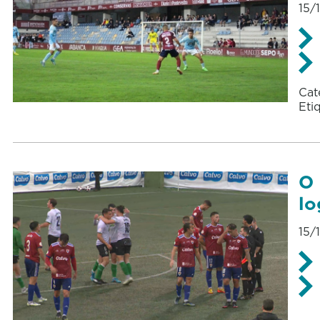
15/
Cat
Eti
O 
lo
15/