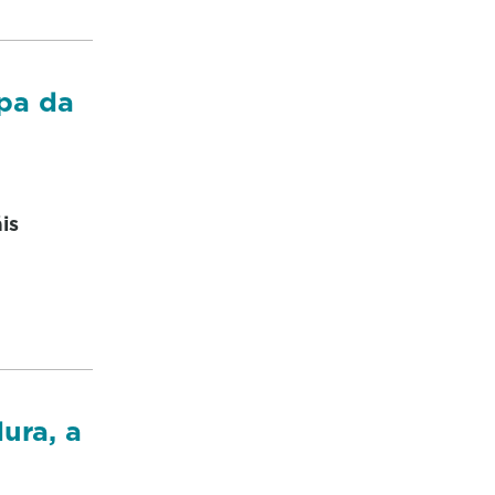
pa da
is
ura, a