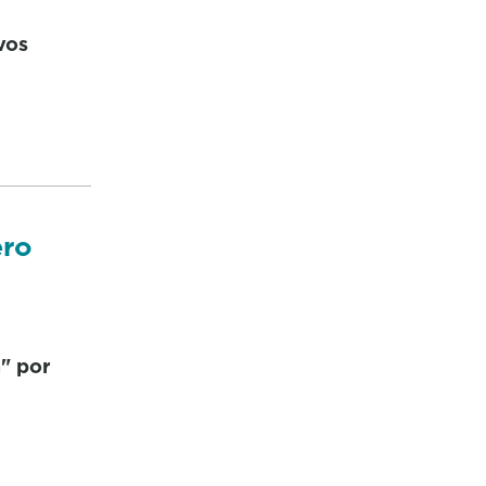
ivos
ero
n" por