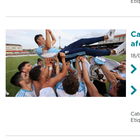
Eti
Ca
af
18/
Cat
Eti