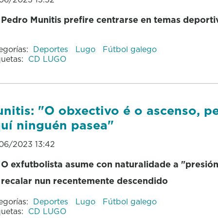
Pedro Munitis prefire centrarse en temas deport
egorías:
Deportes
Lugo
Fútbol galego
quetas:
CD LUGO
nitis: "O obxectivo é o ascenso, p
uí ninguén pasea"
06/2023 13:42
O exfutbolista asume con naturalidade a "presió
recalar nun recentemente descendido
egorías:
Deportes
Lugo
Fútbol galego
quetas:
CD LUGO