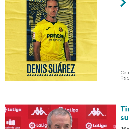
Cat
Eti
Ti
su
26/