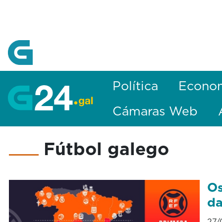
Skip to Main Content
Política
Econo
Cámaras Web
Fútbol galego
Os
da
27/