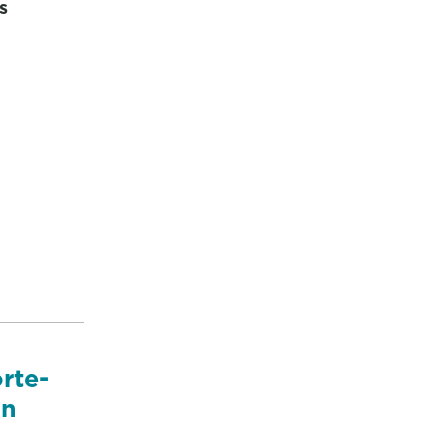
s
rte-
ón