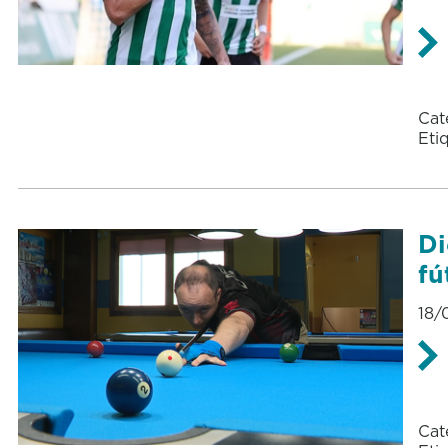
Cat
Eti
Di
fú
18/
Cat