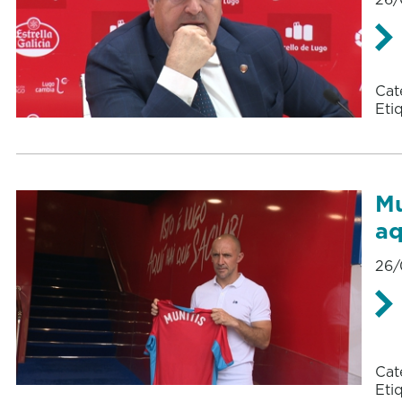
Cat
Eti
Mu
aq
26/
Cat
Eti