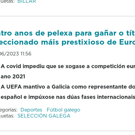
quetas:
BILLAR
tro anos de pelexa para gañar o tí
eccionado máis prestixioso de Eur
06/2023 11:56
A covid impediu que se xogase a competición eu
ano 2021
A UEFA mantivo a Galicia como representante do
español e impúxose nas dúas fases internacionai
egorías:
Deportes
Fútbol galego
quetas:
SELECCIÓN GALEGA