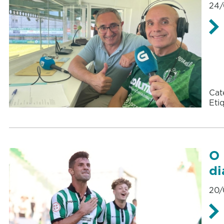
24/
Cat
Eti
O 
di
20/