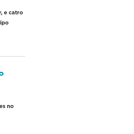
, e catro
uipo
o
es no