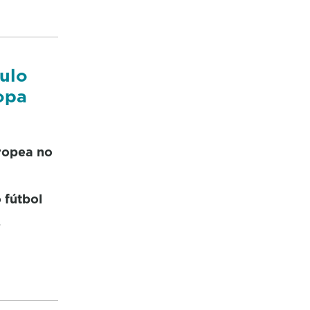
tulo
opa
ropea no
 fútbol
s