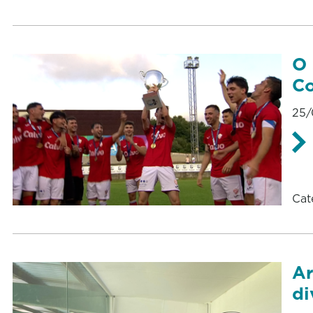
O 
Co
25/
Cat
Ar
di