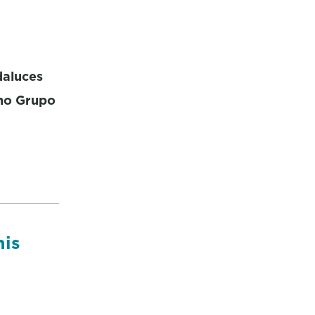
daluces
no Grupo
nis