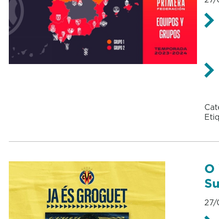
Cat
Eti
O 
Su
27/