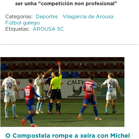
ser unha “competición non profesional”
Categorías:
Deportes
Vilagarcía de Arousa
Fútbol galego
Etiquetas:
AROUSA SC
O Compostela rompe a xeira con Míchel