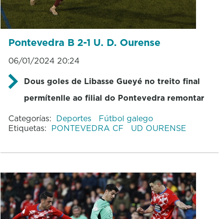
Pontevedra B 2-1 U. D. Ourense
06/01/2024 20:24
Dous goles de Libasse Gueyé no treito final
permítenlle ao filial do Pontevedra remontar
Categorías:
Deportes
Fútbol galego
Etiquetas:
PONTEVEDRA CF
UD OURENSE