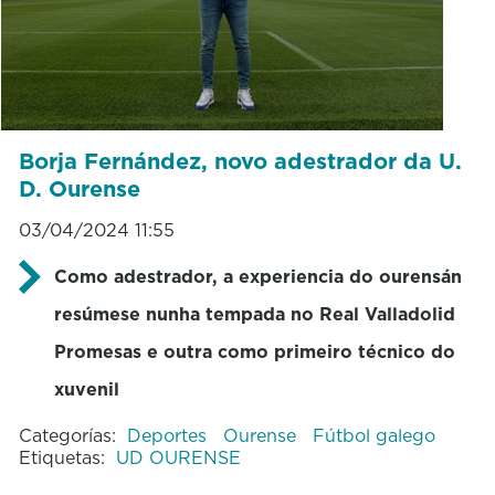
Borja Fernández, novo adestrador da U.
D. Ourense
03/04/2024 11:55
Como adestrador, a experiencia do ourensán
resúmese nunha tempada no Real Valladolid
Promesas e outra como primeiro técnico do
xuvenil
Categorías:
Deportes
Ourense
Fútbol galego
Etiquetas:
UD OURENSE