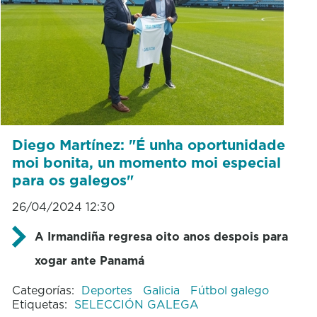
Diego Martínez: "É unha oportunidade
moi bonita, un momento moi especial
para os galegos"
26/04/2024 12:30
A Irmandiña regresa oito anos despois para
xogar ante Panamá
Categorías:
Deportes
Galicia
Fútbol galego
Etiquetas:
SELECCIÓN GALEGA