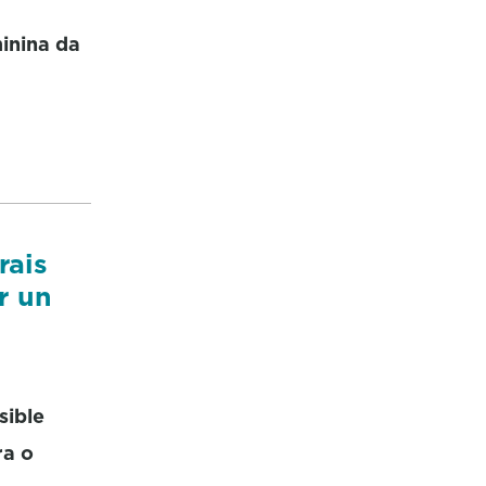
inina da
rais
r un
sible
ra o