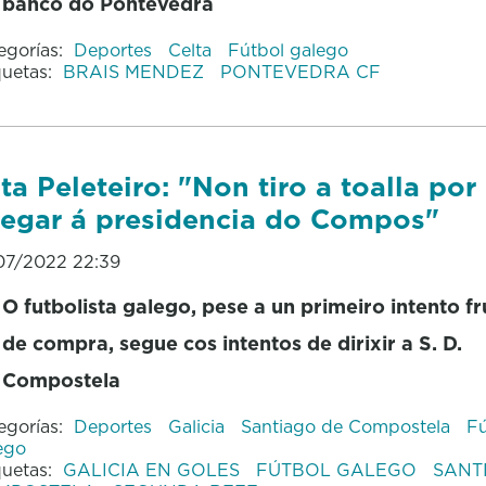
banco do Pontevedra
egorías:
Deportes
Celta
Fútbol galego
quetas:
BRAIS MENDEZ
PONTEVEDRA CF
ta Peleteiro: "Non tiro a toalla por
egar á presidencia do Compos"
07/2022 22:39
O futbolista galego, pese a un primeiro intento f
de compra, segue cos intentos de dirixir a S. D.
Compostela
egorías:
Deportes
Galicia
Santiago de Compostela
Fú
ego
quetas:
GALICIA EN GOLES
FÚTBOL GALEGO
SANT