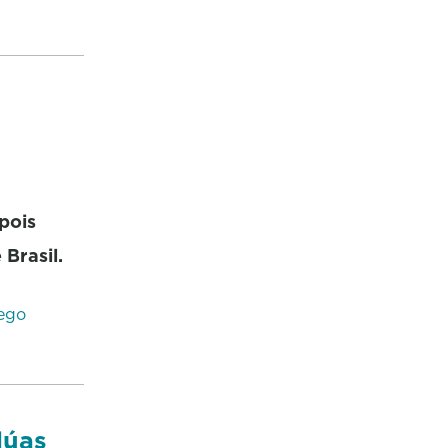
pois
 Brasil.
lego
dúas