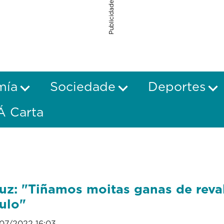
Publicidade
mía
Sociedade
Deportes
Á Carta
uz: "Tiñamos moitas ganas de reva
tulo"
07/2022 16:03