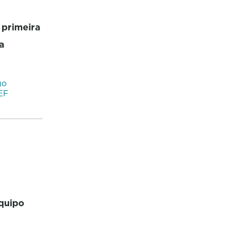
 primeira
a
go
EF
equipo