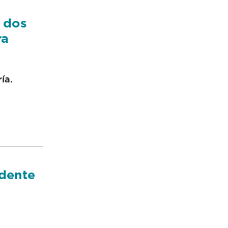
o dos
ra
ía.
idente