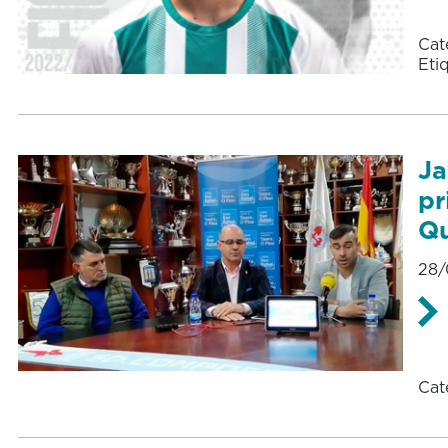
Cat
Eti
Ja
pr
Qu
28/
Cat