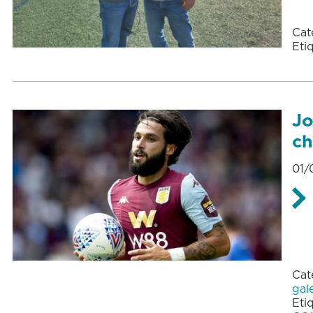
Cat
Eti
Jo
ch
01/
Cat
gal
Eti