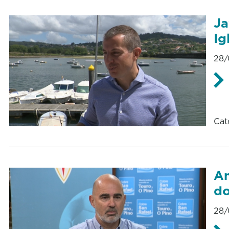
Ja
Ig
28/
Cat
An
d
28/