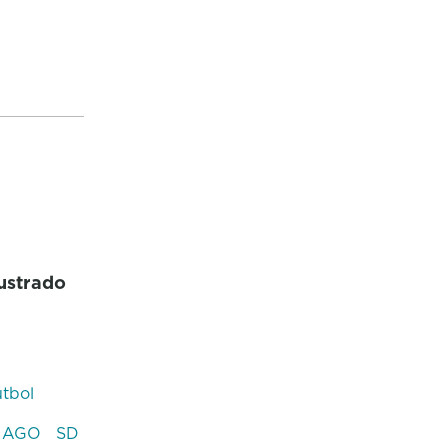
rustrado
tbol
IAGO
SD