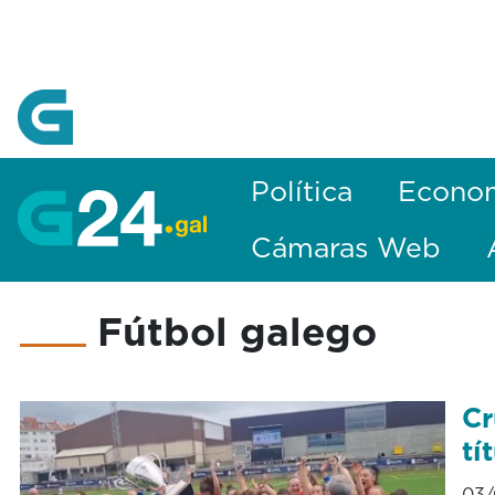
Skip to Main Content
Política
Econo
Cámaras Web
Fútbol galego
Cr
tí
03/