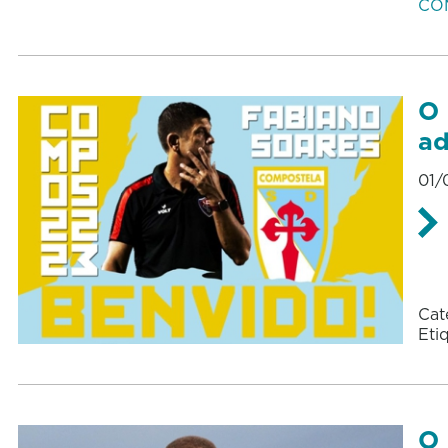
CO
O 
ad
01/
Cat
Eti
O 