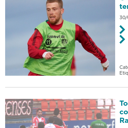
t
30/
Cat
Eti
To
co
Ra