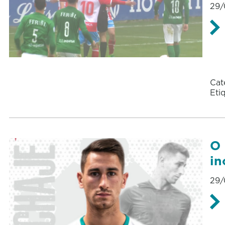
29/
Cat
Eti
O 
in
29/