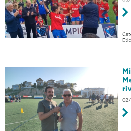
Cat
Eti
Mi
Mé
ri
02/