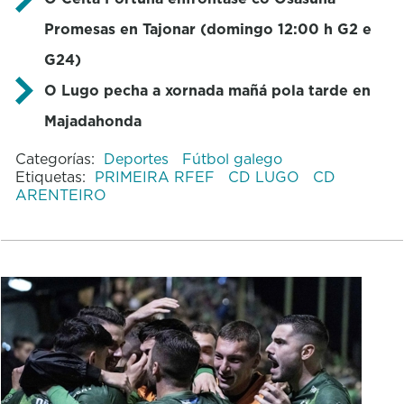
Promesas en Tajonar (domingo 12:00 h G2 e
G24)
O Lugo pecha a xornada mañá pola tarde en
Majadahonda
Categorías:
Deportes
Fútbol galego
Etiquetas:
PRIMEIRA RFEF
CD LUGO
CD
ARENTEIRO