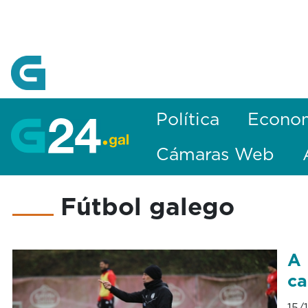
Skip to Main Content
Política
Econo
Cámaras Web
Fútbol galego
A 
ca
15/