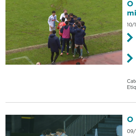
O 
mi
10/
Cat
Eti
O 
09/