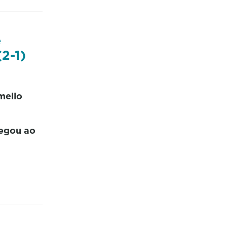
e
2-1)
mello
hegou ao