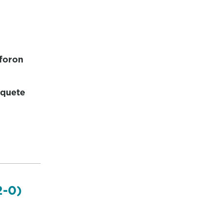
 foron
oquete
2-0)