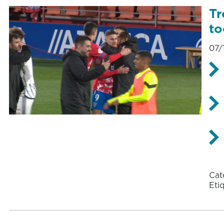
Tr
to
07/
Cat
Eti