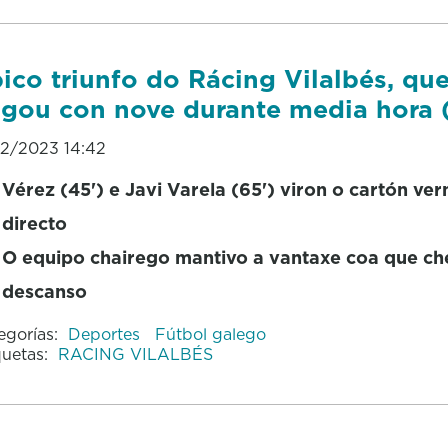
ico triunfo do Rácing Vilalbés, qu
gou con nove durante media hora (
12/2023 14:42
Vérez (45') e Javi Varela (65') viron o cartón ver
directo
O equipo chairego mantivo a vantaxe coa que c
descanso
egorías:
Deportes
Fútbol galego
quetas:
RACING VILALBÉS