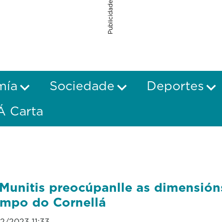
Publicidade
mía
Sociedade
Deportes
Á Carta
Munitis preocúpanlle as dimensión
mpo do Cornellá
12/2023 11:33