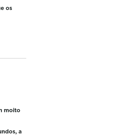
ue os
n moito
undos, a