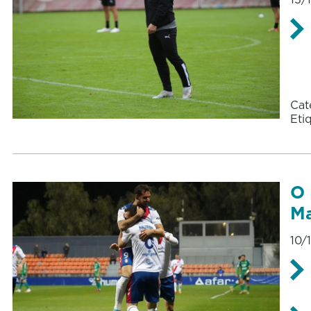
Cat
Eti
O 
Ma
10/