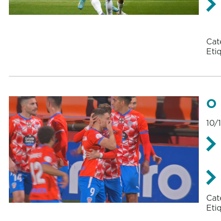
Cat
Eti
O 
10/
Cat
Eti