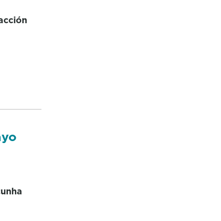
acción
ayo
cunha