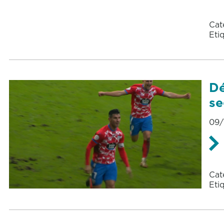
Cat
Eti
Dé
se
09/
Cat
Eti