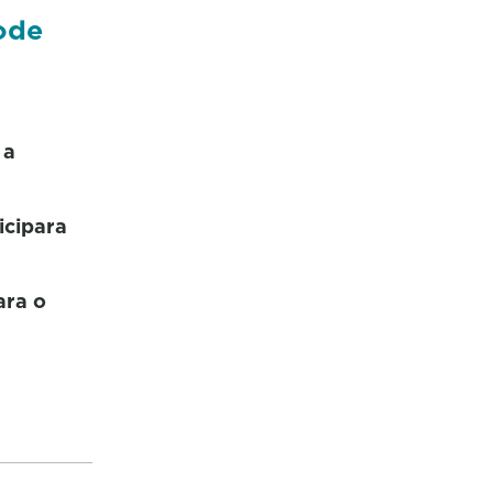
ode
 a
icipara
ara o