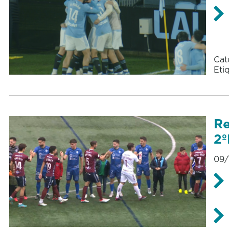
Cat
Eti
Re
2
09/