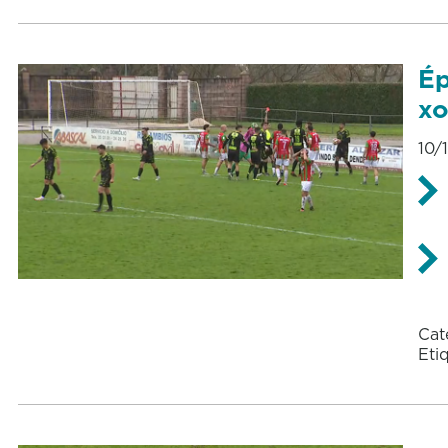
Ép
xo
10/
Cat
Eti