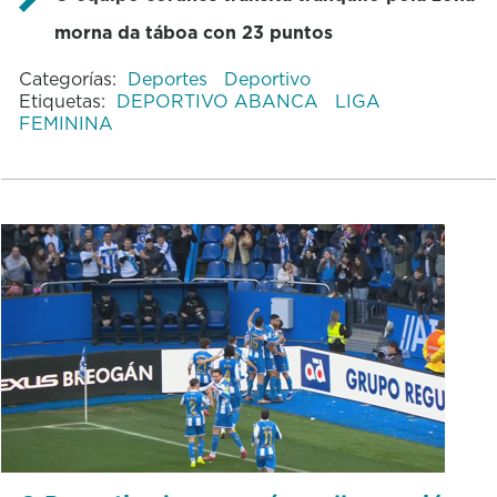
morna da táboa con 23 puntos
Categorías:
Deportes
Deportivo
Etiquetas:
DEPORTIVO ABANCA
LIGA
FEMININA