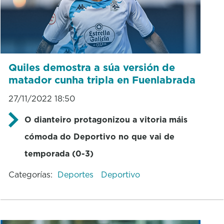
Quiles demostra a súa versión de
matador cunha tripla en Fuenlabrada
27/11/2022 18:50
O dianteiro protagonizou a vitoria máis
cómoda do Deportivo no que vai de
temporada (0-3)
Categorías:
Deportes
Deportivo