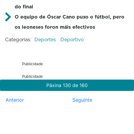
do final
O equipo de Óscar Cano puxo o fútbol, pero
os leoneses foron máis efectivos
Categorías:
Deportes
Deportivo
Publicidade
Publicidade
Páxina 130 de 160
Anterior
Seguinte