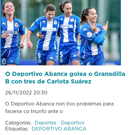
O Deportivo Abanca golea o Granadilla
B con tres de Carlota Suárez
26/11/2022 20:30
O Deportivo Abanca non tivo problemas para
facerse co triunfo ante o
Categorías:
Deportes
Deportivo
Etiquetas:
DEPORTIVO ABANCA