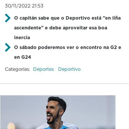
30/11/2022 21:53
O capitán sabe que o Deportivo está "en liña
ascendente" e debe aproveitar esa boa
inercia
O sábado poderemos ver o encontro na G2 e
en G24
Categorías:
Deportes
Deportivo