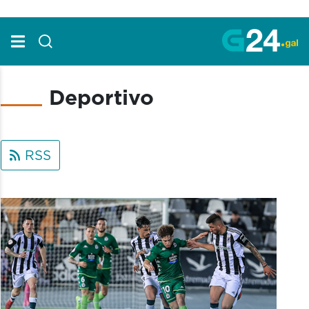
Skip to Main Content
Deportivo
RSS