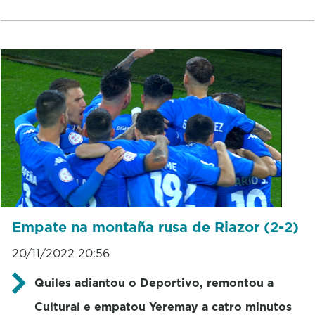
Empate na montaña rusa de Riazor (2-2)
20/11/2022 20:56
Quiles adiantou o Deportivo, remontou a
Cultural e empatou Yeremay a catro minutos