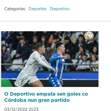
Categorías:
Deportes
Deportivo
O Deportivo empata sen goles co
Córdoba nun gran partido
03/12/2022 21:23