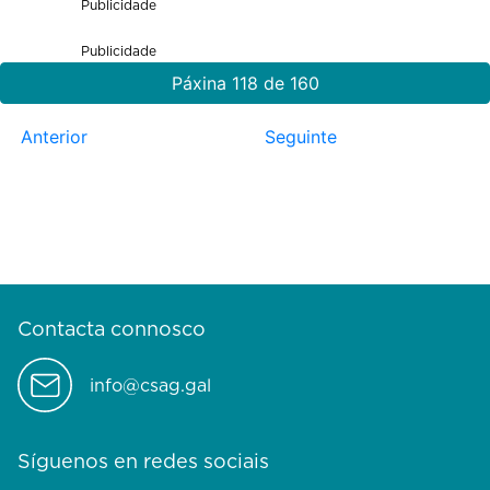
Publicidade
Publicidade
Páxina 118 de 160
Anterior
Seguinte
Contacta connosco
info@csag.gal
Síguenos en redes sociais