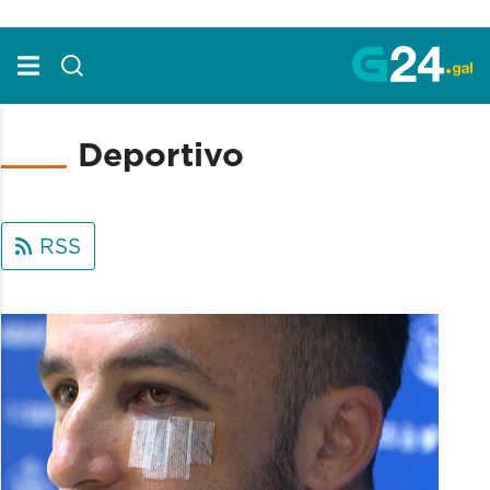
Skip to Main Content
Deportivo
RSS