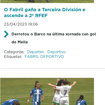
O Fabril gaña a Terceira División e
ascende a 2ª RFEF
23/04/2023 19:06
Derrotou o Barco na última xornada cun gol
de Mella
Categorías:
Deportes
Deportivo
Etiquetas:
FABRIL DEPORTIVO