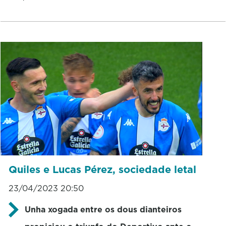
Quiles e Lucas Pérez, sociedade letal
23/04/2023 20:50
Unha xogada entre os dous dianteiros