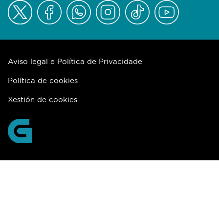
Aviso legal e Política de Privacidade
Política de cookies
Xestión de cookies