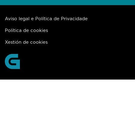
Aviso legal e Política de Privacidade
Política de cookies
Xestión de cookies