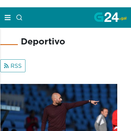
Skip to Main Content
Deportivo
RSS