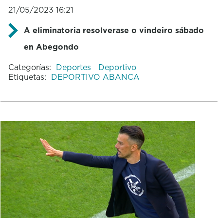
21/05/2023 16:21
A eliminatoria resolverase o vindeiro sábado
en Abegondo
Categorías:
Deportes
Deportivo
Etiquetas:
DEPORTIVO ABANCA