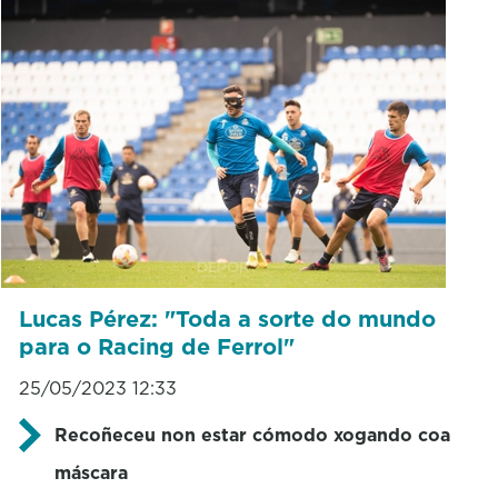
Lucas Pérez: "Toda a sorte do mundo
para o Racing de Ferrol"
25/05/2023 12:33
Recoñeceu non estar cómodo xogando coa
máscara