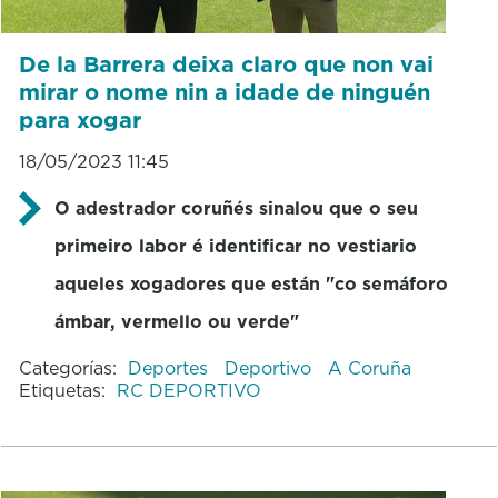
De la Barrera deixa claro que non vai
mirar o nome nin a idade de ninguén
para xogar
18/05/2023 11:45
O adestrador coruñés sinalou que o seu
primeiro labor é identificar no vestiario
aqueles xogadores que están "co semáforo
ámbar, vermello ou verde"
Categorías:
Deportes
Deportivo
A Coruña
Etiquetas:
RC DEPORTIVO