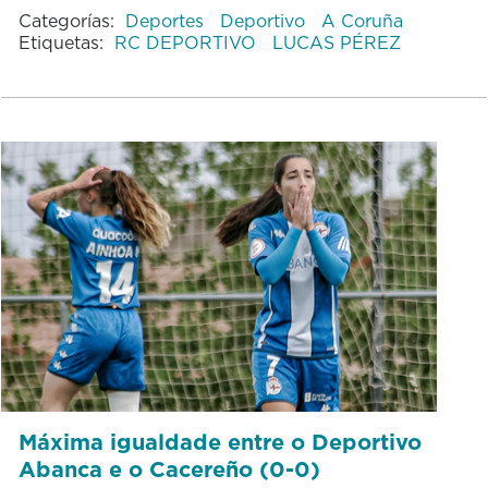
Categorías:
Deportes
Deportivo
A Coruña
Etiquetas:
RC DEPORTIVO
LUCAS PÉREZ
Máxima igualdade entre o Deportivo
Abanca e o Cacereño (0-0)