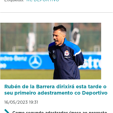
Rubén de la Barrera dirixirá esta tarde o
seu primeiro adestramento co Deportivo
16/05/2023 19:31
Como segundo adestrador únese ao proxecto