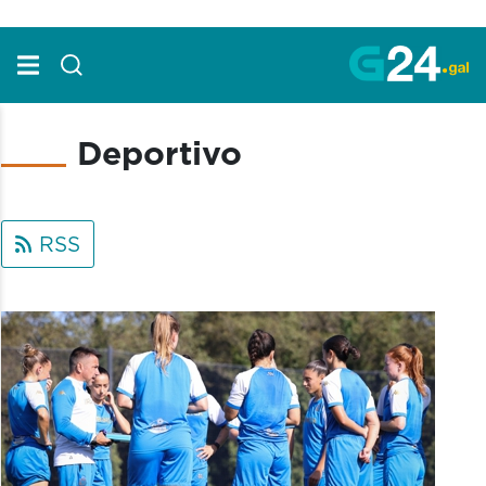
Skip to Main Content
Deportivo
RSS