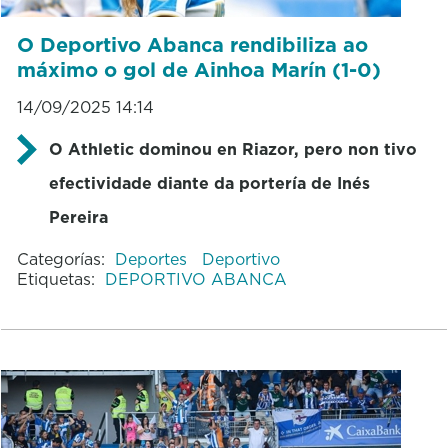
O Deportivo Abanca rendibiliza ao
máximo o gol de Ainhoa Marín (1-0)
14/09/2025 14:14
O Athletic dominou en Riazor, pero non tivo
efectividade diante da portería de Inés
Pereira
Categorías:
Deportes
Deportivo
Etiquetas:
DEPORTIVO ABANCA