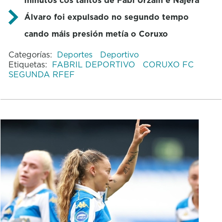
Álvaro foi expulsado no segundo tempo
cando máis presión metía o Coruxo
Categorías:
Deportes
Deportivo
Etiquetas:
FABRIL DEPORTIVO
CORUXO FC
SEGUNDA RFEF