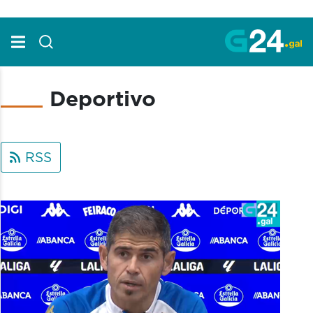
Skip to Main Content
Deportivo
RSS