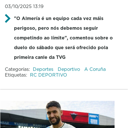
03/10/2025 13:19
"O Almería é un equipo cada vez máis
perigoso, pero nós debemos seguir
competindo ao límite", comentou sobre o
duelo do sábado que será ofrecido pola
primeira canle da TVG
Categorías:
Deportes
Deportivo
A Coruña
Etiquetas:
RC DEPORTIVO