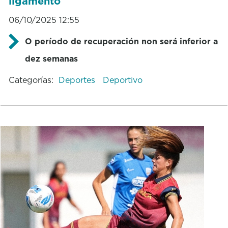
ligamento
06/10/2025 12:55
O período de recuperación non será inferior a
dez semanas
Categorías:
Deportes
Deportivo