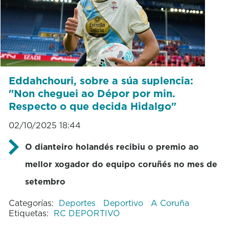
Eddahchouri, sobre a súa suplencia:
"Non cheguei ao Dépor por min.
Respecto o que decida Hidalgo"
02/10/2025 18:44
O dianteiro holandés recibiu o premio ao
mellor xogador do equipo coruñés no mes de
setembro
Categorías:
Deportes
Deportivo
A Coruña
Etiquetas:
RC DEPORTIVO