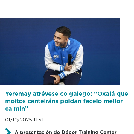
Yeremay atrévese co galego: “Oxalá que
moitos canteiráns poidan facelo mellor
ca min”
01/10/2025 11:51
A presentación do Dépor Training Center