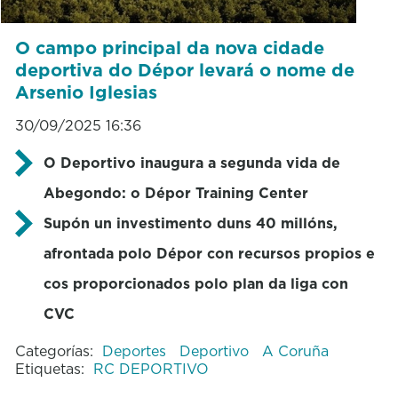
O campo principal da nova cidade
deportiva do Dépor levará o nome de
Arsenio Iglesias
30/09/2025 16:36
O Deportivo inaugura a segunda vida de
Abegondo: o Dépor Training Center
Supón un investimento duns 40 millóns,
afrontada polo Dépor con recursos propios e
cos proporcionados polo plan da liga con
CVC
Categorías:
Deportes
Deportivo
A Coruña
Etiquetas:
RC DEPORTIVO