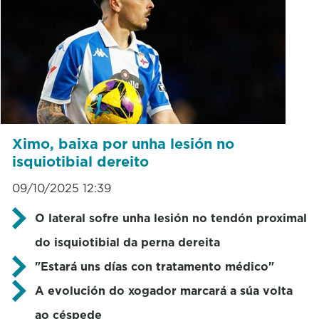
Ximo, baixa por unha lesión no
isquiotibial dereito
09/10/2025 12:39
O lateral sofre unha lesión no tendón proximal
do isquiotibial da perna dereita
"Estará uns días con tratamento médico"
A evolución do xogador marcará a súa volta
ao céspede