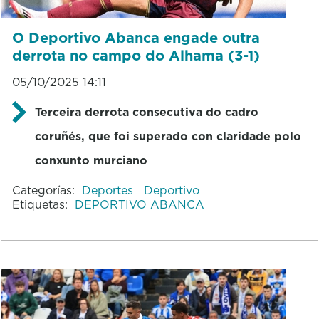
O Deportivo Abanca engade outra
derrota no campo do Alhama (3-1)
05/10/2025 14:11
Terceira derrota consecutiva do cadro
coruñés, que foi superado con claridade polo
conxunto murciano
Categorías:
Deportes
Deportivo
Etiquetas:
DEPORTIVO ABANCA