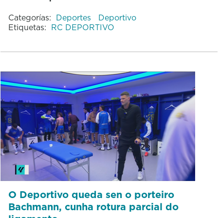
Categorías:
Deportes
Deportivo
Etiquetas:
RC DEPORTIVO
O Deportivo queda sen o porteiro
Bachmann, cunha rotura parcial do