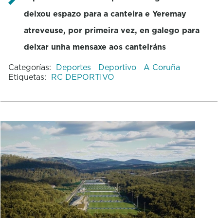
deixou espazo para a canteira e Yeremay
atreveuse, por primeira vez, en galego para
deixar unha mensaxe aos canteiráns
Categorías:
Deportes
Deportivo
A Coruña
Etiquetas:
RC DEPORTIVO